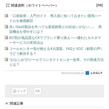
関連資料（ホワイトペーパー）
[PR]
「口座振替」入門ガイド 導入前に知っておきたい運用ハー
ドルを徹底解説
良いSaaS製品を作っても新規顧客との出会いがない…… 商
談機会を増やすには？
約7割が低品質なCXでブランド乗り換え――優れたカスタマ
ーサービスの実現法は
コールセンター長が抱える4大課題、FAQとVOC（顧客の声）
でどう解決する？
“おなじみ”のツールでコンタクトセンター改革、その推進方法
とは？
Recommended by
トップ
CX
関連記事