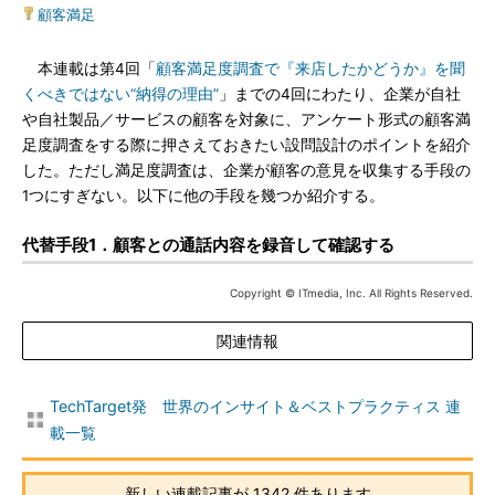
顧客満足
本連載は第4回「
顧客満足度調査で『来店したかどうか』を聞
くべきではない“納得の理由”
」までの4回にわたり、企業が自社
や自社製品／サービスの顧客を対象に、アンケート形式の顧客満
足度調査をする際に押さえておきたい設問設計のポイントを紹介
した。ただし満足度調査は、企業が顧客の意見を収集する手段の
1つにすぎない。以下に他の手段を幾つか紹介する。
代替手段1．顧客との通話内容を録音して確認する
Copyright © ITmedia, Inc. All Rights Reserved.
関連情報
TechTarget発 世界のインサイト＆ベストプラクティス 連
載一覧
新しい連載記事が 1342 件あります