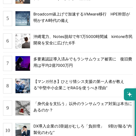
Broadcom値上げで加速するVMware移行 HPE幹部が
明かすAI時代の備え
沖縄電力、Notes脱却で年1万5000時間減 kintone市民
開発を安全に広げた6手
多要素認証導入済みでもランサムウェア被害に 復旧費
用は平均2億7000万円
【マンガ付き】ひとり情シス支援の第一人者が教え
る”中堅中小企業こそRAGを使うべき理由”
「身代金を支払う」以外のランサムウェア対策は本当に
あるのか？
DX導入企業の3割超がむしろ「負担増」 9割が陥る“内
製化のわな”