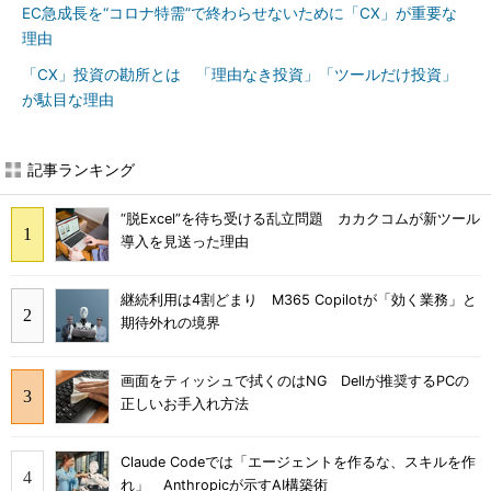
EC急成長を“コロナ特需”で終わらせないために「CX」が重要な
理由
「CX」投資の勘所とは 「理由なき投資」「ツールだけ投資」
が駄目な理由
記事ランキング
“脱Excel”を待ち受ける乱立問題 カカクコムが新ツール
導入を見送った理由
継続利用は4割どまり M365 Copilotが「効く業務」と
期待外れの境界
画面をティッシュで拭くのはNG Dellが推奨するPCの
正しいお手入れ方法
Claude Codeでは「エージェントを作るな、スキルを作
れ」 Anthropicが示すAI構築術