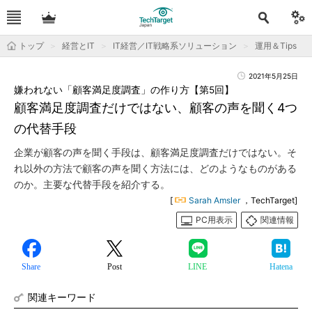
トップ
経営とIT
IT経営／IT戦略系ソリューション
運用＆Tips
2021年5月25日
嫌われない「顧客満足度調査」の作り方【第5回】
顧客満足度調査だけではない、顧客の声を聞く4つ
の代替手段
企業が顧客の声を聞く手段は、顧客満足度調査だけではない。そ
れ以外の方法で顧客の声を聞く方法には、どのようなものがある
のか。主要な代替手段を紹介する。
[
Sarah Amsler
，TechTarget]
PC用表示
関連情報
Share
Post
LINE
Hatena
関連キーワード