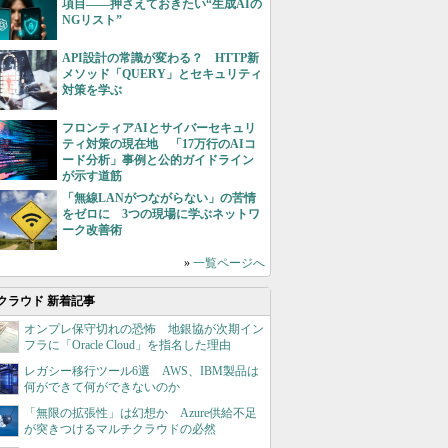
項目――押さえておきたい“生成AIの
NGリスト”
API設計の常識が変わる？ HTTP新
メソッド「QUERY」とセキュリティ
対策を学ぶ
フロンティアAIとサイバーセキュリ
ティ対策の現在地 「17万行のAIコ
ード分析」事例と公的ガイドライン
が示す道筋
「無線LANがつながらない」の苦情
をゼロに 3つの現場に学ぶネットワ
ーク改善術
»
一覧ページへ
クラウド 新着記事
オンプレ保守切れの恐怖 地銀協が次期イン
フラに「Oracle Cloud」を指名した理由
レガシー移行ツール6選 AWS、IBM製品は
何ができて何ができないのか
「無限の拡張性」は幻想か Azure供給不足
が突きつけるマルチクラウドの必然