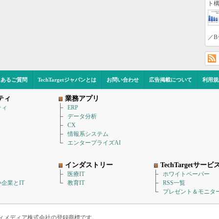
ト構
／B
くあるご質問
TechTargetジャパンとは
お問い合わせ
広告掲載について
利用規
ティ
業務アプリ
ティ
ERP
データ分析
CX
情報系システム
エンタープライズAI
インダストリー
TechTargetサービ
医療IT
ホワイトペーパー
企業とIT
教育IT
RSS一覧
プレゼント＆モニタ
アイティメディア株式会社の登録商標です。