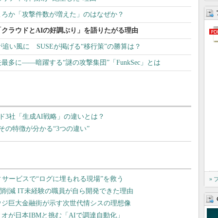
ころか「攻撃件数が増えた」のはなぜか？
も「クラウドとAIの好調ぶり」を語りたがる理由
了が追い風に SUSEが掲げる“移行策”の勝算は？
多に――暗躍する“謎の攻撃集団”「FunkSec」とは
要クラウド3社「生成AI戦略」の違いとは？
？ その特徴が分かる“3つの違い”
»