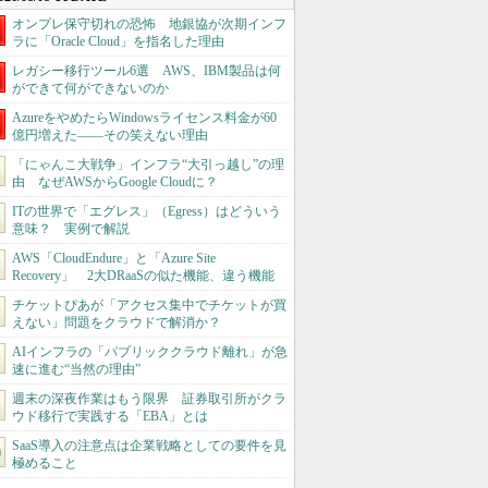
オンプレ保守切れの恐怖 地銀協が次期インフ
ラに「Oracle Cloud」を指名した理由
レガシー移行ツール6選 AWS、IBM製品は何
ができて何ができないのか
AzureをやめたらWindowsライセンス料金が60
億円増えた――その笑えない理由
「にゃんこ大戦争」インフラ“大引っ越し”の理
由 なぜAWSからGoogle Cloudに？
ITの世界で「エグレス」（Egress）はどういう
意味？ 実例で解説
AWS「CloudEndure」と「Azure Site
Recovery」 2大DRaaSの似た機能、違う機能
チケットぴあが「アクセス集中でチケットが買
えない」問題をクラウドで解消か？
AIインフラの「パブリッククラウド離れ」が急
速に進む“当然の理由”
週末の深夜作業はもう限界 証券取引所がクラ
ウド移行で実践する「EBA」とは
SaaS導入の注意点は企業戦略としての要件を見
極めること