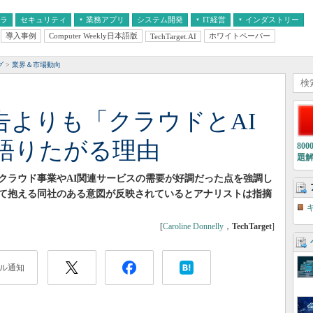
フラ
セキュリティ
業務アプリ
システム開発
IT経営
インダストリー
導入事例
Computer Weekly日本語版
ホワイトペーパー
TechTarget.AI
AI
経営とIT
医療IT
中堅・中小企業とIT
教育IT
グ
業界＆市場動向
広告よりも「クラウドとAI
語りたがる理由
80
題
報告で、クラウド事業やAI関連サービスの需要が好調だった点を強調し
て抱える同社のある意図が反映されているとアナリストは指摘
[
Caroline Donnelly
，
TechTarget
]
ル通知