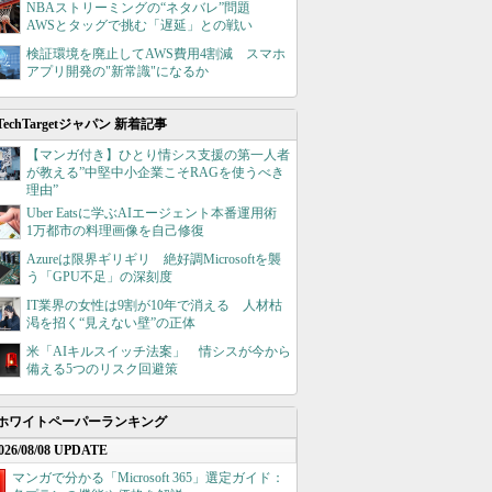
NBAストリーミングの“ネタバレ”問題
AWSとタッグで挑む「遅延」との戦い
検証環境を廃止してAWS費用4割減 スマホ
アプリ開発の"新常識"になるか
TechTargetジャパン 新着記事
【マンガ付き】ひとり情シス支援の第一人者
が教える”中堅中小企業こそRAGを使うべき
理由”
Uber Eatsに学ぶAIエージェント本番運用術
1万都市の料理画像を自己修復
Azureは限界ギリギリ 絶好調Microsoftを襲
う「GPU不足」の深刻度
IT業界の女性は9割が10年で消える 人材枯
渇を招く“見えない壁”の正体
米「AIキルスイッチ法案」 情シスが今から
備える5つのリスク回避策
ホワイトペーパーランキング
026/08/08 UPDATE
マンガで分かる「Microsoft 365」選定ガイド：