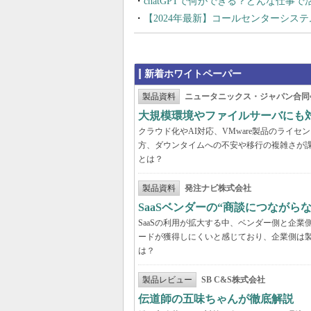
chatGPTで何ができる？どんな仕事
【2024年最新】コールセンターシス
新着ホワイトペーパー
製品資料
ニュータニックス・ジャパン合同
大規模環境やファイルサーバにも
クラウド化やAI対応、VMware製品のライ
方、ダウンタイムへの不安や移行の複雑さが
とは？
製品資料
発注ナビ株式会社
SaaSベンダーの“商談につなが
SaaSの利用が拡大する中、ベンダー側と企
ードが獲得しにくいと感じており、企業側は
は？
製品レビュー
SB C&S株式会社
伝道師の五味ちゃんが徹底解説 「Mic