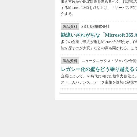
働き方改革やBCP対策を進めるべく、IT環
するMicrosoft 365を取り上げ、「サ
介する。
製品資料
SB C&S株式会社
勘違いされがちな「Microsoft 3
多くの企業で導入が進むMicrosoft 365だ
能を探すのが大変」などの声も聞かれる。こうしたよ
製品資料
ニュータニックス・ジャパン合同
レガシー化の壁をどう乗り越える
企業にとって、AI時代に向けた競争力強化と
スト、ガバナンス、データ主権を適切に制御