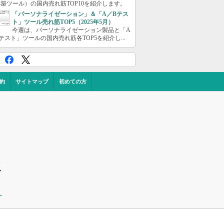
築ツール）の国内売れ筋TOP10を紹介します。
「パーソナライゼーション」＆「A／Bテス
ト」ツール売れ筋TOP5（2025年5月）
今週は、パーソナライゼーション製品と「A
テスト」ツールの国内売れ筋各TOP5を紹介し...
約
サイトマップ
初めての方
ス
ー