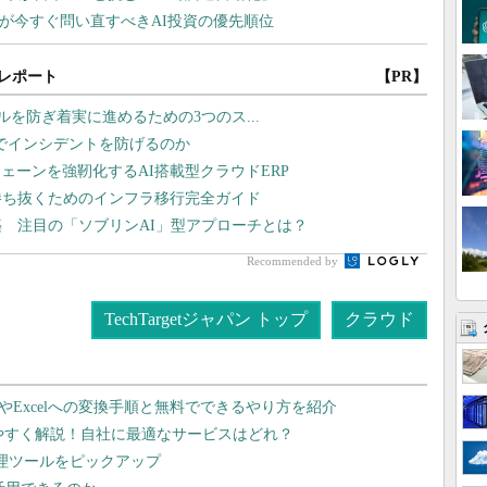
レポート
【PR】
ラブルを防ぎ着実に進めるための3つのス...
監視でインシデントを防げるのか
ェーンを強靭化するAI搭載型クラウドERP
勝ち抜くためのインフラ移行完全ガイド
築 注目の「ソブリンAI」型アプローチとは？
Recommended by
TechTargetジャパン トップ
クラウド
dやExcelへの変換手順と無料でできるやり方を紹介
りやすく解説！自社に最適なサービスはどれ？
管理ツールをピックアップ