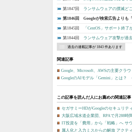
1847
ランサムウェアの撲滅ど
1846
Googleが検索広告より
1845
「CentOS」サポート終
1844
ランサムウェア攻撃が過去最
過去の連載記事が 1843 件あります
関連記事
Google、Microsoft、AWSの主
GoogleのAIモデル「Gemini」とは