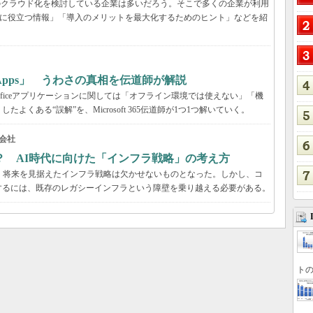
境のクラウド化を検討している企業は多いだろう。そこで多くの企業が利用
ービス選定に役立つ情報」「導入のメリットを最大化するためのヒント」などを紹
65 Apps」 うわさの真相を伝道師が解説
が、Officeアプリケーションに関しては「オフライン環境では使えない」「機
くある“誤解”を、Microsoft 365伝道師が1つ1つ解いていく。
会社
？ AI時代に向けた「インフラ戦略」の考え方
、将来を見据えたインフラ戦略は欠かせないものとなった。しかし、コ
するには、既存のレガシーインフラという障壁を乗り越える必要がある。
トの