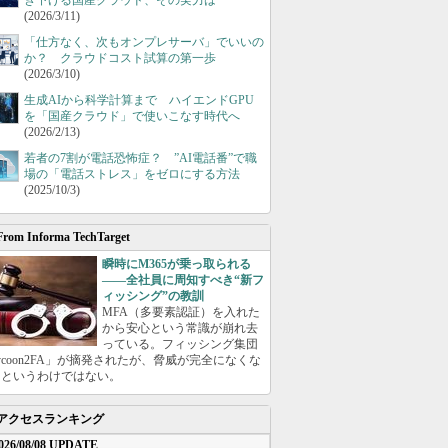
き下げる国産クラウド、その実力は
(2026/3/11)
「仕方なく、次もオンプレサーバ」でいいの
か？ クラウドコスト試算の第一歩
(2026/3/10)
生成AIから科学計算まで ハイエンドGPU
を「国産クラウド」で使いこなす時代へ
(2026/2/13)
若者の7割が電話恐怖症？ ”AI電話番”で職
場の「電話ストレス」をゼロにする方法
(2025/10/3)
From Informa TechTarget
瞬時にM365が乗っ取られる
――全社員に周知すべき“新フ
ィッシング”の教訓
MFA（多要素認証）を入れた
から安心という常識が崩れ去
っている。フィッシング集団
ycoon2FA」が摘発されたが、脅威が完全になくな
たというわけではない。
アクセスランキング
026/08/08 UPDATE