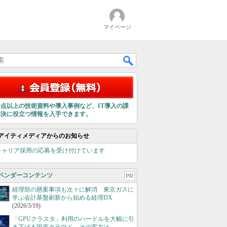
マイページ
00点以上の技術資料や導入事例など、IT導入の課
解決に役立つ情報を入手できます。
アイティメディアからのお知らせ
キャリア採用の応募を受け付けています
ベンダーコンテンツ
PR
経理部の懸案事項も次々に解消 東京ガスに
学ぶ会計基盤刷新から始める経理DX
(2026/3/19)
「GPUクラスタ」利用のハードルを大幅に引