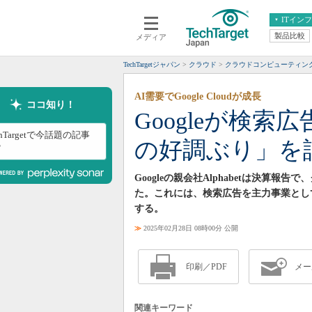
ITイン
製品比較
メディア
クラウド
エンタープライズ
ERP
仮想化
TechTargetジャパン
クラウド
クラウドコンピューティン
データ分析
サーバ＆ストレージ
AI需要でGoogle Cloudが成長
CX
スマートモバイル
ココ知り！
Googleが検索
情報系システム
ネットワーク
chTargetで今話題の記事
の好調ぶり」を
システム運用管理
？
Googleの親会社Alphabetは決算
た。これには、検索広告を主力事業とし
する。
≫
2025年02月28日 08時00分 公開
印刷／PDF
メー
関連キーワード