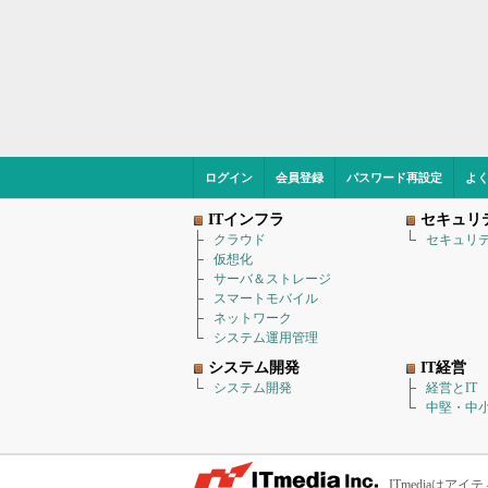
ログイン
会員登録
パスワード再設定
よ
ITインフラ
セキュリ
クラウド
セキュリ
仮想化
サーバ＆ストレージ
スマートモバイル
ネットワーク
システム運用管理
システム開発
IT経営
システム開発
経営とIT
中堅・中小
ITmediaは