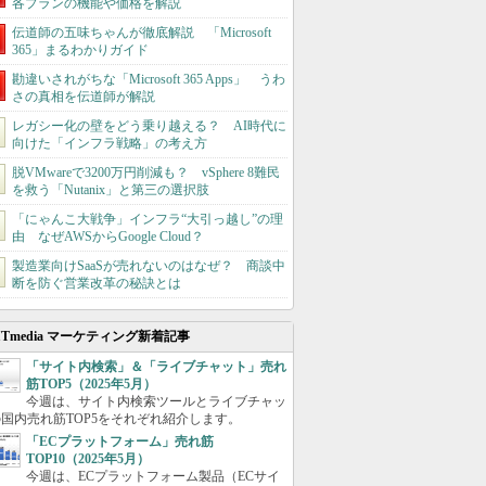
各プランの機能や価格を解説
伝道師の五味ちゃんが徹底解説 「Microsoft
365」まるわかりガイド
勘違いされがちな「Microsoft 365 Apps」 うわ
さの真相を伝道師が解説
レガシー化の壁をどう乗り越える？ AI時代に
向けた「インフラ戦略」の考え方
脱VMwareで3200万円削減も？ vSphere 8難民
を救う「Nutanix」と第三の選択肢
「にゃんこ大戦争」インフラ“大引っ越し”の理
由 なぜAWSからGoogle Cloud？
製造業向けSaaSが売れないのはなぜ？ 商談中
断を防ぐ営業改革の秘訣とは
ITmedia マーケティング新着記事
「サイト内検索」＆「ライブチャット」売れ
筋TOP5（2025年5月）
今週は、サイト内検索ツールとライブチャッ
国内売れ筋TOP5をそれぞれ紹介します。
「ECプラットフォーム」売れ筋
TOP10（2025年5月）
今週は、ECプラットフォーム製品（ECサイ