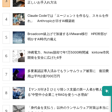
正しいお手入れ方法
Claude Codeでは「エージェントを作るな、スキルを作
れ」 Anthropicが示すAI構築術
Broadcom値上げで加速するVMware移行 HPE幹部が
明かすAI時代の備え
沖縄電力、Notes脱却で年1万5000時間減 kintone市民
開発を安全に広げた6手
多要素認証導入済みでもランサムウェア被害に 復旧費
用は平均2億7000万円
【マンガ付き】ひとり情シス支援の第一人者が教え
る”中堅中小企業こそRAGを使うべき理由”
「身代金を支払う」以外のランサムウェア対策は本当に