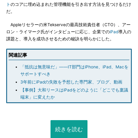
ト
のコアに埋め込まれた管理機能を引き出す方法を見つけるだけ
だ。
Appleリセラーの米Tekserveの最高技術責任者（CTO）、アー
ロン・ライマーク氏がインタビューに応じ、企業での
iPad
導入の
課題と、導入を成功させるための秘訣を明らかにした。
関連記事
「抵抗は無意味だ」――IT部門はiPhone、iPad、Macを
サポートすべき
3年前にiPadの失敗を予想した専門家、ブログ、動画
【事例】大和リースはiPadをどのように「どこでも稟議
端末」に変えたか
続きを読む