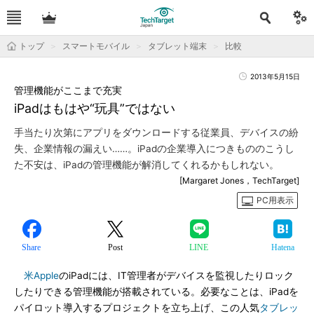
トップ
スマートモバイル
タブレット端末
比較
2013年5月15日
管理機能がここまで充実
iPadはもはや“玩具”ではない
手当たり次第にアプリをダウンロードする従業員、デバイスの紛
失、企業情報の漏えい……。iPadの企業導入につきもののこうし
た不安は、iPadの管理機能が解消してくれるかもしれない。
[Margaret Jones，TechTarget]
PC用表示
Share
Post
LINE
Hatena
米Apple
のiPadには、IT管理者がデバイスを監視したりロック
したりできる管理機能が搭載されている。必要なことは、iPadを
パイロット導入するプロジェクトを立ち上げ、この人気
タブレッ