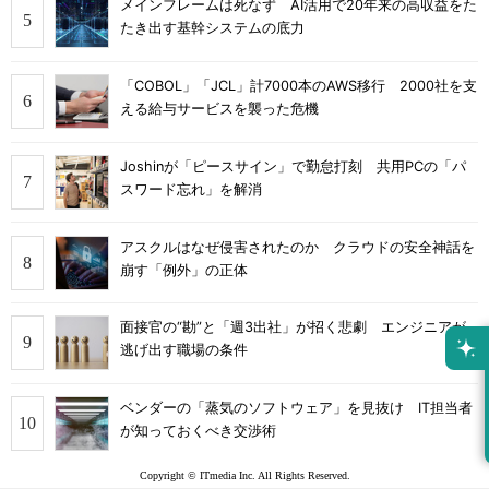
メインフレームは死なず AI活用で20年来の高収益をた
たき出す基幹システムの底力
「COBOL」「JCL」計7000本のAWS移行 2000社を支
える給与サービスを襲った危機
Joshinが「ピースサイン」で勤怠打刻 共用PCの「パ
スワード忘れ」を解消
アスクルはなぜ侵害されたのか クラウドの安全神話を
崩す「例外」の正体
面接官の“勘”と「週3出社」が招く悲劇 エンジニアが
逃げ出す職場の条件
ベンダーの「蒸気のソフトウェア」を見抜け IT担当者
が知っておくべき交渉術
Copyright © ITmedia Inc. All Rights Reserved.