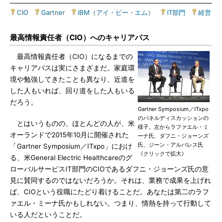
CIO
|
Gartner
|
IBM（アイ・ビー・エム）
|
IT部門
|
経営
最高情報責任者（CIO）へのキャリアパス
最高情報責任者（CIO）になるまでの
キャリアパスは実にさまざまだ。家庭環
境や勉強してきたことも異なり、近道を
した人もいれば、回り道をした人もいる
だろう。
Gartner Symposium／ITxpo
のパネルディスカッションの
とはいうものの、ほとんどの人が、米
様子。左からラファエル・ミ
オーランドで2015年10月に開催された
ーナ氏、ダフニ・ジョーンズ
氏、ジーン・アルバレス氏
「Gartner Symposium／ITxpo」におけ
《クリックで拡大》
る、米General Electric Healthcareのグ
ローバルサービスIT部門のCIOであるダフニ・ジョーンズ氏の意
見に賛同するのではないだろうか。それは、業務で成果を上げれ
ば、CIOという役職にたどり着けることだ。あなたは第二のラフ
ァエル・ミーナ氏かもしれない。つまり、情熱を持って行動して
いる人だということだ。