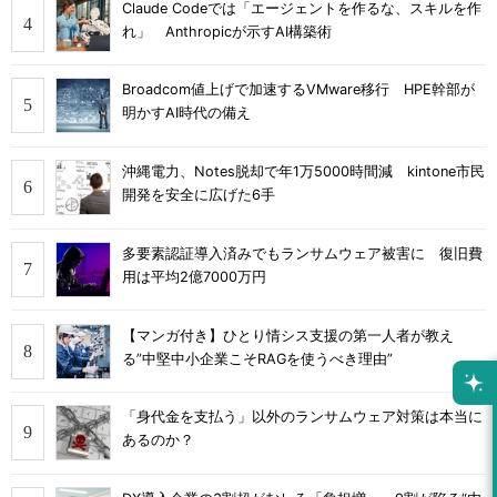
Claude Codeでは「エージェントを作るな、スキルを作
れ」 Anthropicが示すAI構築術
Broadcom値上げで加速するVMware移行 HPE幹部が
明かすAI時代の備え
沖縄電力、Notes脱却で年1万5000時間減 kintone市民
開発を安全に広げた6手
多要素認証導入済みでもランサムウェア被害に 復旧費
用は平均2億7000万円
【マンガ付き】ひとり情シス支援の第一人者が教え
る”中堅中小企業こそRAGを使うべき理由”
「身代金を支払う」以外のランサムウェア対策は本当に
あるのか？