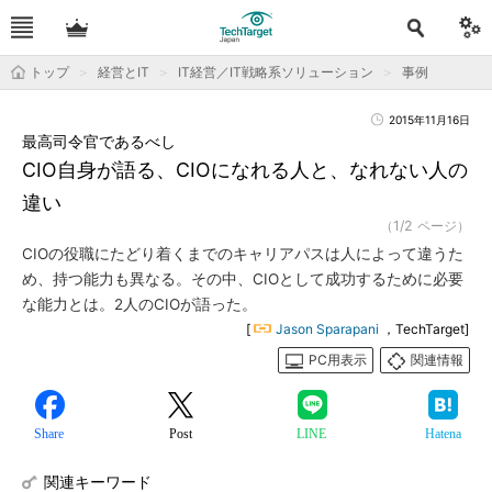
トップ
経営とIT
IT経営／IT戦略系ソリューション
事例
2015年11月16日
最高司令官であるべし
CIO自身が語る、CIOになれる人と、なれない人の
違い
（1/2 ページ）
CIOの役職にたどり着くまでのキャリアパスは人によって違うた
め、持つ能力も異なる。その中、CIOとして成功するために必要
な能力とは。2人のCIOが語った。
[
Jason Sparapani
，TechTarget]
PC用表示
関連情報
Share
Post
LINE
Hatena
関連キーワード