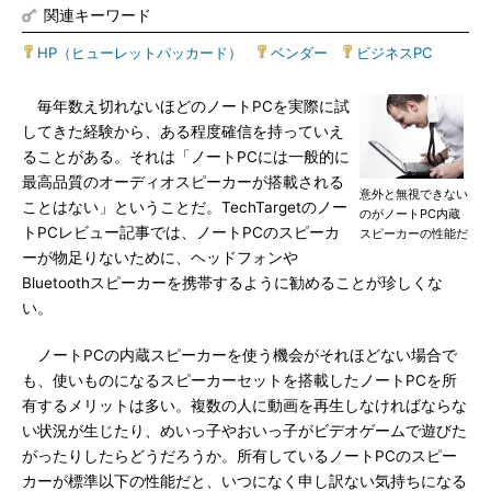
関連キーワード
HP（ヒューレットパッカード）
|
ベンダー
|
ビジネスPC
毎年数え切れないほどのノートPCを実際に試
してきた経験から、ある程度確信を持っていえ
ることがある。それは「ノートPCには一般的に
最高品質のオーディオスピーカーが搭載される
意外と無視できない
ことはない」ということだ。TechTargetのノー
のがノートPC内蔵
トPCレビュー記事では、ノートPCのスピーカ
スピーカーの性能だ
ーが物足りないために、ヘッドフォンや
Bluetoothスピーカーを携帯するように勧めることが珍しくな
い。
ノートPCの内蔵スピーカーを使う機会がそれほどない場合で
も、使いものになるスピーカーセットを搭載したノートPCを所
有するメリットは多い。複数の人に動画を再生しなければならな
い状況が生じたり、めいっ子やおいっ子がビデオゲームで遊びた
がったりしたらどうだろうか。所有しているノートPCのスピー
カーが標準以下の性能だと、いつになく申し訳ない気持ちになる