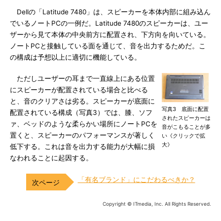
Dellの「Latitude 7480」は、スピーカーを本体内部に組み込ん
でいるノートPCの一例だ。Latitude 7480のスピーカーは、ユー
ザーから見て本体の中央前方に配置され、下方向を向いている。
ノートPCと接触している面を通じて、音を出力するためだ。こ
の構成は予想以上に適切に機能している。
ただしユーザーの耳まで一直線上にある位置
にスピーカーが配置されている場合と比べる
と、音のクリアさは劣る。スピーカーが底面に
写真3 底面に配置
配置されている構成（写真3）では、膝、ソフ
されたスピーカーは
ァ、ベッドのような柔らかい場所にノートPCを
音がこもることが多
置くと、スピーカーのパフォーマンスが著しく
い《クリックで拡
大》
低下する。これは音を出力する能力が大幅に損
なわれることに起因する。
「有名ブランド」にこだわるべきか？
Copyright © ITmedia, Inc. All Rights Reserved.