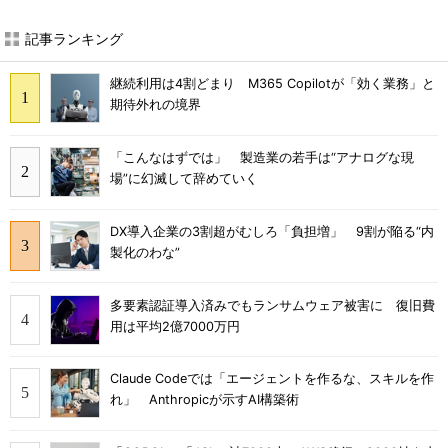
記事ランキング
継続利用は4割どまり M365 Copilotが「効く業務」と
期待外れの境界
「こんなはずでは」 製造業の若手は“アナログな現
場”に幻滅して辞めていく
DX導入企業の3割超がむしろ「負担増」 9割が陥る“内
製化のわな”
多要素認証導入済みでもランサムウェア被害に 復旧費
用は平均2億7000万円
Claude Codeでは「エージェントを作るな、スキルを作
れ」 Anthropicが示すAI構築術