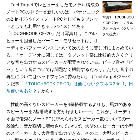
TechTargetでレビューをしたモノラル構成の
ノートPCの中で一番新しいのは、パナソニック
写真1 TOUGHBOO
の2-in-1デバイス（ノートPCとしてもタブレッ
K CF-20のモノラル
トとしても利用できるデバイス）である
スピーカー《クリッ
「TOUGHBOOK CF-20」だ（写真1）。このレ
クで拡大》
ビューを担当したバーニー・モリセットは、オ
ーディオパフォーマンスについて次のように苦しげにまとめてい
る。「オーディオに関しては、タブレット部に比較的大きくクリ
アな音を出力するスピーカーが配置されている。ビープ音や『ピ
ッ』という音については問題なく機能するだろう。ただし音楽の
再生についてはヘッドフォンに委ねたい」（TechTargetジャパ
ン記事「
『TOUGHBOOK CF-20』は他にないタフネス2-in-1、日
常使いもあり？
」から）
性能の高くないスピーカーを4基搭載するよりも、馬力のある
スピーカーを2基搭載する方が好ましい――。これが、オーディ
オ面で優秀なノートPCに求められるスピーカー数についての一
般論だ。音が適切に増幅されていれば、大型のスピーカーは小型
のスピーカーより大音量で出力できる。その上、大型スピーカー