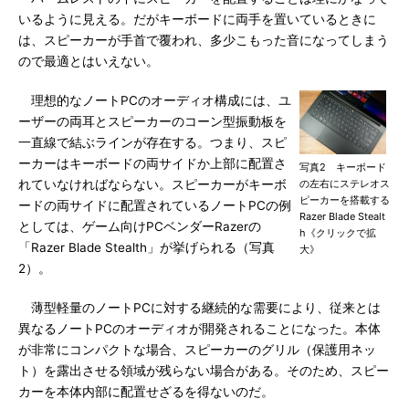
いるように見える。だがキーボードに両手を置いているときに
は、スピーカーが手首で覆われ、多少こもった音になってしまう
ので最適とはいえない。
理想的なノートPCのオーディオ構成には、ユ
ーザーの両耳とスピーカーのコーン型振動板を
一直線で結ぶラインが存在する。つまり、スピ
ーカーはキーボードの両サイドか上部に配置さ
写真2 キーボード
れていなければならない。スピーカーがキーボ
の左右にステレオス
ピーカーを搭載する
ードの両サイドに配置されているノートPCの例
Razer Blade Stealt
としては、ゲーム向けPCベンダーRazerの
h《クリックで拡
「Razer Blade Stealth」が挙げられる（写真
大》
2）。
薄型軽量のノートPCに対する継続的な需要により、従来とは
異なるノートPCのオーディオが開発されることになった。本体
が非常にコンパクトな場合、スピーカーのグリル（保護用ネッ
ト）を露出させる領域が残らない場合がある。そのため、スピー
カーを本体内部に配置せざるを得ないのだ。