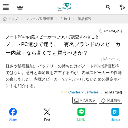
トップ
システム運用管理
2-in-1
製品解説
2017年4月1日
ノートPCの内蔵スピーカーについて調査すべきこと
ノートPC選びで迷う、「有名ブランドのスピーカ
ー内蔵」なら高くても買うべきか？
（1/3 ページ）
軽さや処理性能、バッテリーの持ちだけがノートPCの評価基準
ではない。意外と満足度を左右するのが、内蔵スピーカーの性能
の良しあしだ。内蔵スピーカーでがっかりしないための選定ポイ
ントを紹介する。
[
Charles P Jefferies
，TechTarget]
PC用表示
関連情報
Share
Post
LINE
Hatena