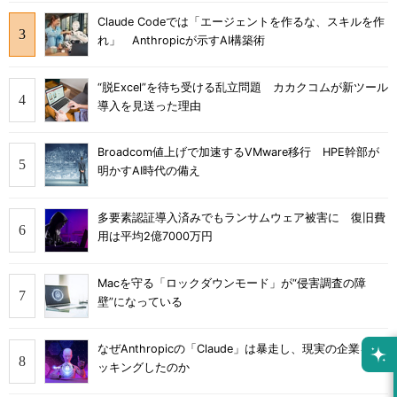
Claude Codeでは「エージェントを作るな、スキルを作
れ」 Anthropicが示すAI構築術
“脱Excel”を待ち受ける乱立問題 カカクコムが新ツール
導入を見送った理由
Broadcom値上げで加速するVMware移行 HPE幹部が
明かすAI時代の備え
多要素認証導入済みでもランサムウェア被害に 復旧費
用は平均2億7000万円
Macを守る「ロックダウンモード」が“侵害調査の障
壁”になっている
なぜAnthropicの「Claude」は暴走し、現実の企業をハ
ッキングしたのか