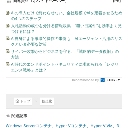
関連資料（ホワイトペーパー）
[PR]
AIの導入だけで終わらせない、全社規模でAIを定着させるため
の4つのステップ
入札活動の成否を分ける情報収集 “狙い目案件”を効率よく見
つけるには？
AI自身による破壊的操作の事例も AIエージェント活用のリス
クといま必要な対策
サイバー攻撃からビジネスを守る、「戦略的データ復旧」の
方法
AI時代のエンドポイントセキュリティに求められる「レジリ
エンス戦略」とは？
Recommended by
トップ
仮想化
関連記事
Windows Serverコンテナ、Hyper-Vコンテナ、Hyper-V VM、3