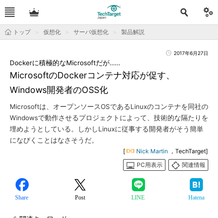
トップ
仮想化
サーバ仮想化
製品解説
2017年6月27日
Dockerに積極的なMicrosoftだが……
MicrosoftのDockerコンテナ対応が促す、
Windows開発者のOSS化
Microsoftは、オープンソースOSであるLinuxのコンテナを同社の
Windowsで動作させるプロジェクトによって、技術的な隔たりを
埋めようとしている。しかしLinuxに従事する開発者がそう簡単
になびくことはなさそうだ。
[
Nick Martin
，TechTarget]
PC用表示
関連情報
Share
Post
LINE
Hatena