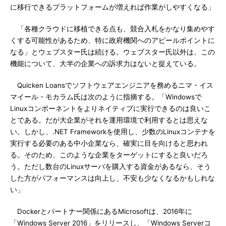
に移行できるプラットフォームが増えれば作業がしやすくなる」
「各種クラウドに移植できる点も、競合入札をかなり集めやす
くする可能性があるため、特に政府機関へのアピールポイントに
なる」とウェブスター氏は続ける。ウェブスター氏以外は、この
機能について、大半の企業への訴求力はないと捉えている。
Quicken Loansでソフトウェアエンジニアを務めるニマ・イス
マイール・モカラム氏は次のように指摘する。「Windowsで
Linuxコンポーネントをよりネイティブに実行できるのは良いこ
とである。だが大企業がそれを運用環境で利用するとは思えな
い。しかし、.NET Frameworkを使用し、少数のLinuxコンテナを
実行する必要のある中小企業なら、確実に目を向けると思われ
る。そのため、このような企業をターゲットにすると良いだろ
う。ただし数台のLinuxサーバを購入する資金があるなら、そう
した方がパフォーマンスは向上し、不安も少なくなるかもしれな
い」
Dockerとパートナー関係にあるMicrosoftは、2016年に
「Windows Server 2016」をリリースし、「Windows Serverコ