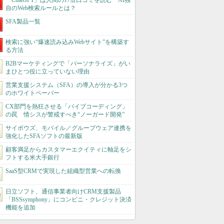
「ChatGPT」は人間の17倍口コミを読む AI独
自のWeb検索ルールとは？
SFA製品一覧
検索に強い“爆速読み込みWebサイト”を構築す
る方法
B2Bマーケティングで「パーソナライズ」がい
まひとつ役に立っていない理由
営業支援システム（SFA）の導入が分かる3つ
のホワイトペーパー
CX部門を熱狂させる「バイブコーディング」
の罠 情シスが警戒すべき“ノーガード開発”
サイボウズ、モバイル／グループウェア連携を
強化したSFAソフトの最新版
顧客満足からカスタマーエクイティに軸足をシ
フトする米大手銀行
SaaS型CRMで実現した組織型営業への転換
日立ソフト、通信事業者向けCRM支援製品
「BSSsymphony」にコンビニ・クレジット決済
機能を追加