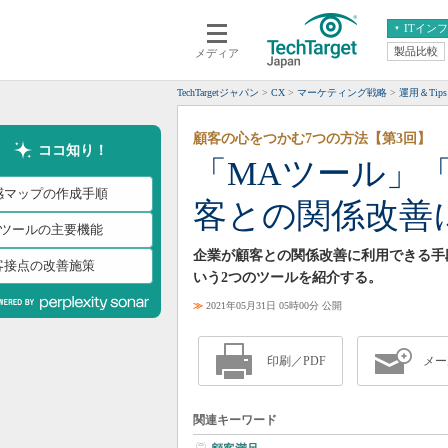
ITイン
製品比較
メディア
クラウド
エンタープライズ
ERP
仮想化
TechTargetジャパン
CX
マーケティング戦略
運用＆Tips
データ分析
サーバ＆ストレージ
顧客の心をつかむ7つの方法【第3回】
CX
スマートモバイル
ココ知り！
「MAツール」
情報系システム
ネットワーク
感マップの作成手順
客との関係改善
システム運用管理
Aツールの主要機能
企業が顧客との関係改善に利用できる手
客接点の改善施策
いう2つのツールを紹介する。
≫
2021年05月31日 05時00分 公開
印刷／PDF
メー
関連キーワード