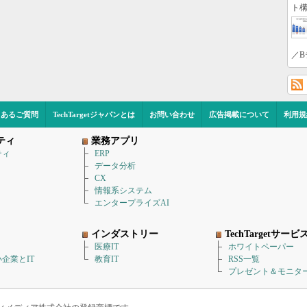
ト構
／B
くあるご質問
TechTargetジャパンとは
お問い合わせ
広告掲載について
利用規
ティ
業務アプリ
ティ
ERP
データ分析
CX
情報系システム
エンタープライズAI
インダストリー
TechTargetサービ
医療IT
ホワイトペーパー
企業とIT
教育IT
RSS一覧
プレゼント＆モニタ