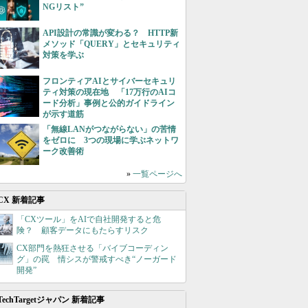
NGリスト”
API設計の常識が変わる？ HTTP新
メソッド「QUERY」とセキュリティ
対策を学ぶ
フロンティアAIとサイバーセキュリ
ティ対策の現在地 「17万行のAIコ
ード分析」事例と公的ガイドライン
が示す道筋
「無線LANがつながらない」の苦情
をゼロに 3つの現場に学ぶネットワ
ーク改善術
»
一覧ページへ
CX 新着記事
「CXツール」をAIで自社開発すると危
険？ 顧客データにもたらすリスク
CX部門を熱狂させる「バイブコーディン
グ」の罠 情シスが警戒すべき“ノーガード
開発”
TechTargetジャパン 新着記事