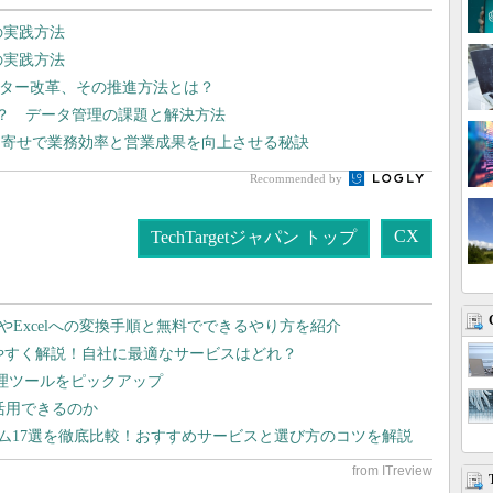
の実践方法
の実践方法
ンター改革、その推進方法とは？
ない？ データ管理の課題と解決方法
名寄せで業務効率と営業成果を向上させる秘訣
Recommended by
CX
TechTargetジャパン トップ
dやExcelへの変換手順と無料でできるやり方を紹介
りやすく解説！自社に最適なサービスはどれ？
管理ツールをピックアップ
で活用できるのか
テム17選を徹底比較！おすすめサービスと選び方のコツを解説