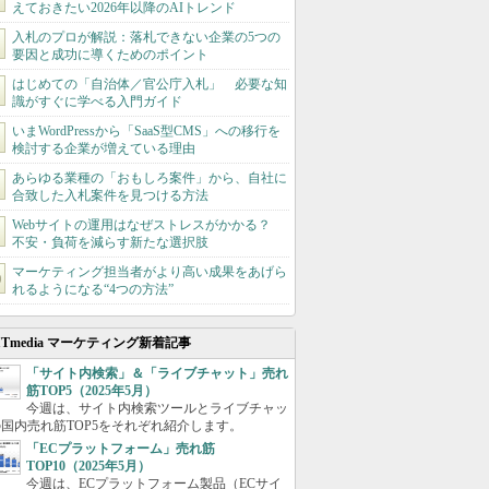
えておきたい2026年以降のAIトレンド
入札のプロが解説：落札できない企業の5つの
要因と成功に導くためのポイント
はじめての「自治体／官公庁入札」 必要な知
識がすぐに学べる入門ガイド
いまWordPressから「SaaS型CMS」への移行を
検討する企業が増えている理由
あらゆる業種の「おもしろ案件」から、自社に
合致した入札案件を見つける方法
Webサイトの運用はなぜストレスがかかる？
不安・負荷を減らす新たな選択肢
マーケティング担当者がより高い成果をあげら
れるようになる“4つの方法”
ITmedia マーケティング新着記事
「サイト内検索」＆「ライブチャット」売れ
筋TOP5（2025年5月）
今週は、サイト内検索ツールとライブチャッ
国内売れ筋TOP5をそれぞれ紹介します。
「ECプラットフォーム」売れ筋
TOP10（2025年5月）
今週は、ECプラットフォーム製品（ECサイ