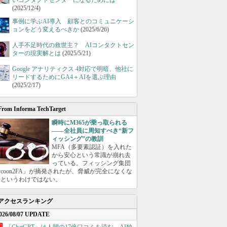
いコンタクトセンターになるためには
(2025/12/4)
事例に学ぶAI導入 顧客とのコミュニケーシ
ョンをどう変えるべきか
(2025/6/26)
人手不足時代の救世主？ AIコンタクトセン
ターの現実解とは
(2025/5/21)
Google アナリティクス 4対応で明暗、他社に
リードするためにGA4＋AIを選ぶ理由
(2025/2/17)
From Informa TechTarget
瞬時にM365が乗っ取られる
――全社員に周知すべき“新フ
ィッシング”の教訓
MFA（多要素認証）を入れた
から安心という常識が崩れ去
っている。フィッシング集団
ycoon2FA」が摘発されたが、脅威が完全になくな
たというわけではない。
アクセスランキング
026/08/07 UPDATE