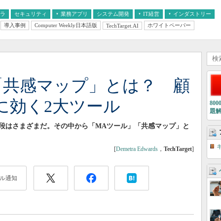
フラ
セキュリティ
業務アプリ
システム開発
IT経営
インダストリー
導入事例
Computer Weekly日本語版
ホワイトペーパー
TechTarget.AI
AI
経営とIT
医療IT
中堅・中小企業とIT
教育IT
「共感マップ」とは？ 顧
に効く2大ツール
80
題
段はさまざまだ。その中から「MAツール」「共感マップ」と
[
Demetra Edwards
，
TechTarget
]
ル通知