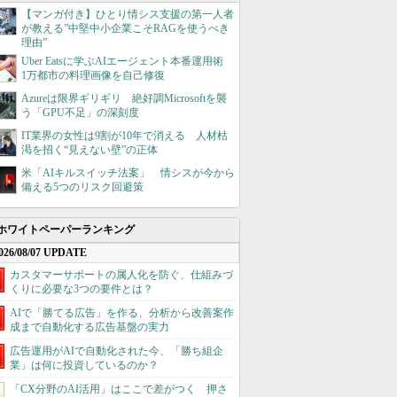
【マンガ付き】ひとり情シス支援の第一人者
が教える”中堅中小企業こそRAGを使うべき
理由”
Uber Eatsに学ぶAIエージェント本番運用術
1万都市の料理画像を自己修復
Azureは限界ギリギリ 絶好調Microsoftを襲
う「GPU不足」の深刻度
IT業界の女性は9割が10年で消える 人材枯
渇を招く“見えない壁”の正体
米「AIキルスイッチ法案」 情シスが今から
備える5つのリスク回避策
ホワイトペーパーランキング
026/08/07 UPDATE
カスタマーサポートの属人化を防ぐ、仕組みづ
くりに必要な3つの要件とは？
AIで「勝てる広告」を作る、分析から改善案作
成まで自動化する広告基盤の実力
広告運用がAIで自動化された今、「勝ち組企
業」は何に投資しているのか？
「CX分野のAI活用」はここで差がつく 押さ