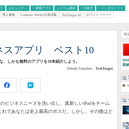
フラ
セキュリティ
業務アプリ
システム開発
IT経営
インダストリー
導入事例
Computer Weekly日本語版
ホワイトペーパー
TechTarget.AI
AI
経営とIT
医療IT
中堅・中小企業とIT
教育IT
ジネスアプリ ベスト10
80
利な、しかも無料のアプリを10本紹介しよう。
題
[Wendy Schuchart，
TechTarget
]
ビジネスニーズを洗い出し、真新しいiPadをチーム
これであなたは史上最高のボスだ。しかし、その後はど