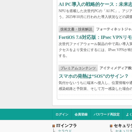
AI PC導入の戦略的ケース：未
NPUを搭載した次世代PCの「AI PC」。
う。2025年10月に行われた導入状況など
技術文書・技術解説
フォーティネットジャ
FortiOS 7.6対応版：IPsec 
次世代ファイアウォール製品の中で高い導入実績を
クセスをより安全にするには、IPsec VPNが有効
する。
プレミアムコンテンツ
アイティメディア株
スマホの発熱は“SOS”のサイン
気付かないうちに端末へ侵入し、位置情報や
感染経路と予防策、そして万一感染した場合
ログイン
会員登録
パスワード再設定
よ
ITインフラ
セキュリ
クラウド
セキュリ