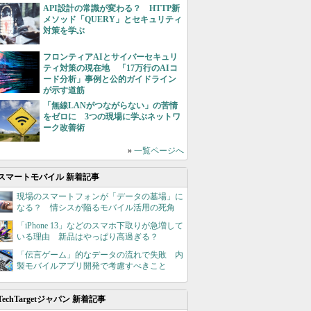
API設計の常識が変わる？ HTTP新
メソッド「QUERY」とセキュリティ
対策を学ぶ
フロンティアAIとサイバーセキュリ
ティ対策の現在地 「17万行のAIコ
ード分析」事例と公的ガイドライン
が示す道筋
「無線LANがつながらない」の苦情
をゼロに 3つの現場に学ぶネットワ
ーク改善術
»
一覧ページへ
スマートモバイル 新着記事
現場のスマートフォンが「データの墓場」に
なる？ 情シスが陥るモバイル活用の死角
「iPhone 13」などのスマホ下取りが急増して
いる理由 新品はやっぱり高過ぎる？
「伝言ゲーム」的なデータの流れで失敗 内
製モバイルアプリ開発で考慮すべきこと
TechTargetジャパン 新着記事