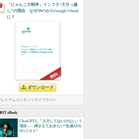
「にゃんこ大戦争」インフラ“大引っ越
し”の理由 なぜAWSからGoogle Cloud
に？
ダウンロード
 プレミアムコンテンツライブラリへ
＠IT eBook
ChatGPTに「入力してはいけない」5
項目――押さえておきたい“生成AIの
NGリスト”