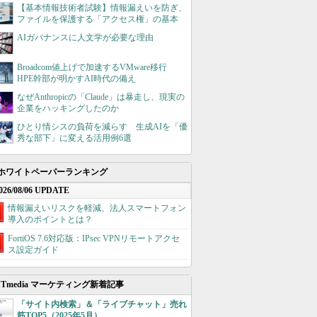
【基本情報技術者試験】情報漏えいを防ぎ、
ファイルを保護する「アクセス権」の基本
AIガバナンスに人文学が必要な理由
Broadcom値上げで加速するVMware移行
HPE幹部が明かすAI時代の備え
なぜAnthropicの「Claude」は暴走し、現実の
企業をハッキングしたのか
ひとり情シスの負荷を減らす 生成AIを「優
秀な部下」に変える活用例6選
ホワイトペーパーランキング
026/08/06 UPDATE
情報漏えいリスクを軽減、法人スマートフォン
導入のポイントとは？
FortiOS 7.6対応版：IPsec VPNリモートアクセ
ス設定ガイド
ITmedia マーケティング新着記事
「サイト内検索」＆「ライブチャット」売れ
筋TOP5（2025年5月）