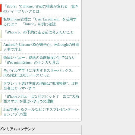
「iOS 9」でiPhone／iPadの検索が変わる 驚き
のディープリンクとは
私物iPhone管理に「User Enrollment」を活用す
るには？ 「Intune」を例に確認
「iPhone 6」の予約に走る前に考えたいこと
AndroidとChrome OSが統合か、米Googleの幹部
人事で浮上
徹底レビュー：魅惑の高解像度だけではない
「iPad mini Retina」のトンガリ具合
モバイルアプリに注力するスターバックス、
POS端末はDOSベースだった
タブレット選び失敗の理由は“現場軽視”、IT担
当者はどうすべき？
「iPhone 6 Plus」はなぜ大ヒット？ 次に“大画
面スマホ”を選ぶべき5つの理由
iPadで使えるクールなビジネスプレゼンテーシ
ョンアプリ9選
プレミアムコンテンツ