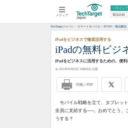
ITイン
製品比較
メディア
クラウド
エンタープライズ
ERP
仮想化
TechTargetジャパン
スマートモバイル
BYOD
製品解説
データ分析
サーバ＆ストレージ
iPadをビジネスで徹底活用する
CX
スマートモバイル
iPadの無料ビ
情報系システム
ネットワーク
システム運用管理
iPadをビジネスに活用するための、便
≫
2011年03月05日 10時00分 公開
印刷／PDF
モバイル戦略を立て、タブレットの
全員に支給する──。おめでとう、
うする？