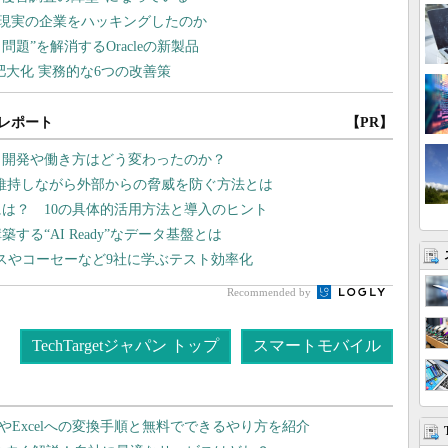
レポート
【PR】
プリ開発や働き方はどう変わったのか？
維持しながら外部からの脅威を防ぐ方法とは
には？ 10の具体的活用方法と導入のヒント
る“AI Ready”なデータ基盤とは
スやコーセーなど9社に学ぶテスト効率化
Recommended by
TechTargetジャパン トップ
スマートモバイル
dやExcelへの変換手順と無料でできるやり方を紹介