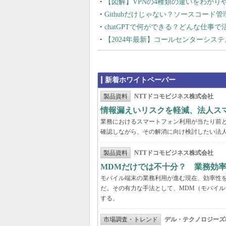
【図解】VPNの4種類の違いをわか
Githubだけじゃない？ソースコード
chatGPTで何ができる？どんな仕事
【2024年最新】コールセンターシス
新着ホワイトペーパー
製品資料
NTTドコモビジネス株式会社
情報漏えいリスクを軽減、法人ス
業務におけるスマートフォン利用が当たり前
確認しながら、その解消に向け検討したい法
製品資料
NTTドコモビジネス株式会社
MDMだけでは不十分？ 業務効
モバイル端末の業務利用が進む現在、効率性
だ。その有力な手法として、MDM（モバイル
する。
市場調査・トレンド
デル・テクノロジーズ