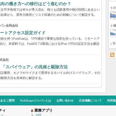
来志向の働き方への移行はどう進むのか？
トの
アジア太平洋地域では48％が導入済み、残りも試験運用や検討段階にあるとい
の調査結果から、競争力維持とリスク回避のための戦略について解説する。
ト構
パン合同会社
VPNリモートアクセス設定ガイド
持つFortiGateは、VPN接続で重要な役割を担っている。リモートア
／B
だ。本資料では、FortiOS 7.6環境におけるIPsec VPNの設定方法を解説
式会社
？ 「スパイウェア」の兆候と駆除方法
通話履歴、カメラやマイクまで悪用するモバイル向けスパイウェア。その
の駆除方法を具体的に解説する。
くあるご質問
TechTargetジャパンとは
お問い合わせ
広告掲載について
利用規
ティ
業務アプリ
ティ
ERP