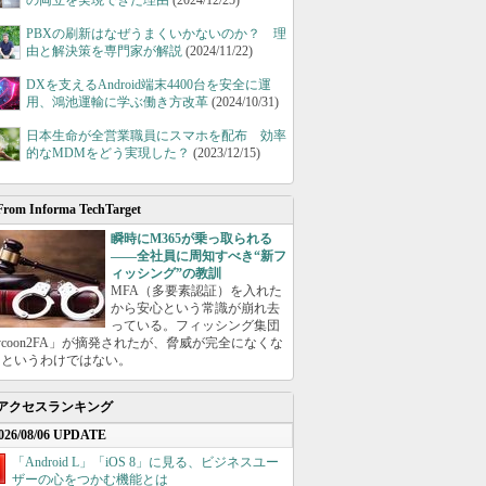
の両立を実現できた理由
(2024/12/25)
PBXの刷新はなぜうまくいかないのか？ 理
由と解決策を専門家が解説
(2024/11/22)
DXを支えるAndroid端末4400台を安全に運
用、鴻池運輸に学ぶ働き方改革
(2024/10/31)
日本生命が全営業職員にスマホを配布 効率
的なMDMをどう実現した？
(2023/12/15)
From Informa TechTarget
瞬時にM365が乗っ取られる
――全社員に周知すべき“新フ
ィッシング”の教訓
MFA（多要素認証）を入れた
から安心という常識が崩れ去
っている。フィッシング集団
ycoon2FA」が摘発されたが、脅威が完全になくな
たというわけではない。
アクセスランキング
026/08/06 UPDATE
「Android L」「iOS 8」に見る、ビジネスユー
ザーの心をつかむ機能とは