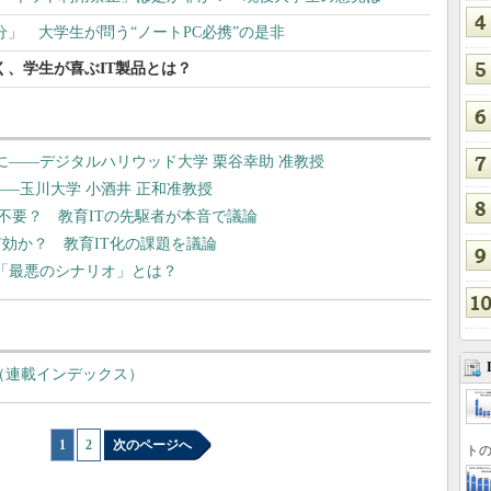
」 大学生が問う“ノートPC必携”の是非
く、学生が喜ぶIT製品とは？
れに――デジタルハリウッド大学 栗谷幸助 准教授
い――玉川大学 小酒井 正和准教授
不要？ 教育ITの先駆者が本音で議論
有効か？ 教育IT化の課題を議論
用「最悪のシナリオ」とは？
（連載インデックス）
1
|
2
次のページへ
トの