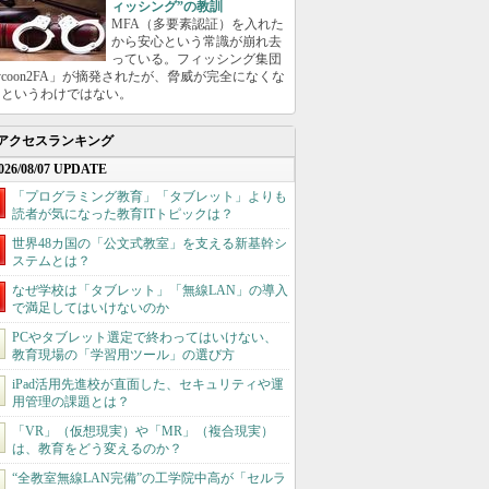
ィッシング”の教訓
MFA（多要素認証）を入れた
から安心という常識が崩れ去
っている。フィッシング集団
ycoon2FA」が摘発されたが、脅威が完全になくな
たというわけではない。
アクセスランキング
026/08/07 UPDATE
「プログラミング教育」「タブレット」よりも
読者が気になった教育ITトピックは？
世界48カ国の「公文式教室」を支える新基幹シ
ステムとは？
なぜ学校は「タブレット」「無線LAN」の導入
で満足してはいけないのか
PCやタブレット選定で終わってはいけない、
教育現場の「学習用ツール」の選び方
iPad活用先進校が直面した、セキュリティや運
用管理の課題とは？
「VR」（仮想現実）や「MR」（複合現実）
は、教育をどう変えるのか？
“全教室無線LAN完備”の工学院中高が「セルラ