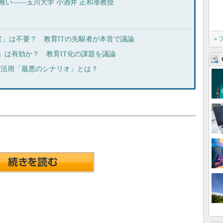
は無い――玉川大学 小酒井 正和准教授
」は不要？ 教育ITの先駆者が本音で議論
»
制」は有効か？ 教育IT化の課題を議論
IT活用「最悪のシナリオ」とは？