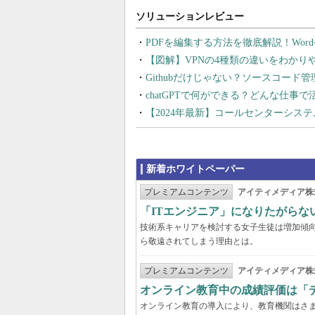
PDFを編集する方法を徹底解説！Wor
【図解】VPNの4種類の違いをわか
Githubだけじゃない？ソースコード
chatGPTで何ができる？どんな仕事
【2024年最新】コールセンターシス
新着ホワイトペーパー
プレミアムコンテンツ
アイティメディア株
「ITエンジニア」になりたがらな
技術系キャリアを検討する女子生徒は増加傾向
ら敬遠されてしまう理由とは。
プレミアムコンテンツ
アイティメディア株
オンライン教育中の成績評価は「
オンライン教育の導入により、教育機関はさ