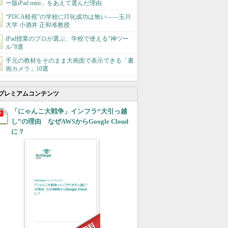
ー版iPad mini」をあえて選んだ理由
“PDCA軽視”の学校にIT化成功は無い――玉川
大学 小酒井 正和准教授
iPad授業のプロが選ぶ、学校で使える“神ツー
ル”8選
手元の教材をそのまま大画面で表示できる「書
画カメラ」10選
プレミアムコンテンツ
「にゃんこ大戦争」インフラ“大引っ越
し”の理由 なぜAWSからGoogle Cloud
に？