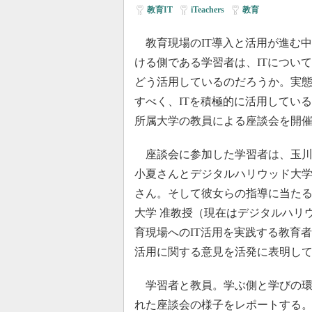
教育IT
|
iTeachers
|
教育
教育現場のIT導入と活用が進む
ける側である学習者は、ITについ
どう活用しているのだろうか。実
すべく、ITを積極的に活用してい
所属大学の教員による座談会を開
座談会に参加した学習者は、玉川
小夏さんとデジタルハリウッド大
さん。そして彼女らの指導に当たる
大学 准教授（現在はデジタルハリ
育現場へのIT活用を実践する教育者チ
活用に関する意見を活発に表明し
学習者と教員。学ぶ側と学びの環
れた座談会の様子をレポートする。