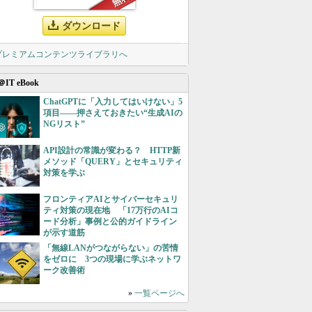
ダウンロード
 プレミアムコンテンツライブラリへ
＠IT eBook
ChatGPTに「入力してはいけない」5
項目――押さえておきたい“生成AIの
NGリスト”
API設計の常識が変わる？ HTTP新
メソッド「QUERY」とセキュリティ
対策を学ぶ
フロンティアAIとサイバーセキュリ
ティ対策の現在地 「17万行のAIコ
ード分析」事例と公的ガイドライン
が示す道筋
「無線LANがつながらない」の苦情
をゼロに 3つの現場に学ぶネットワ
ーク改善術
»
一覧ページへ