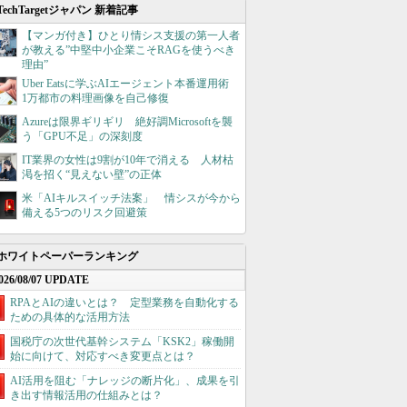
TechTargetジャパン 新着記事
【マンガ付き】ひとり情シス支援の第一人者
が教える”中堅中小企業こそRAGを使うべき
理由”
Uber Eatsに学ぶAIエージェント本番運用術
1万都市の料理画像を自己修復
Azureは限界ギリギリ 絶好調Microsoftを襲
う「GPU不足」の深刻度
IT業界の女性は9割が10年で消える 人材枯
渇を招く“見えない壁”の正体
米「AIキルスイッチ法案」 情シスが今から
備える5つのリスク回避策
ホワイトペーパーランキング
026/08/07 UPDATE
RPAとAIの違いとは？ 定型業務を自動化する
ための具体的な活用方法
国税庁の次世代基幹システム「KSK2」稼働開
始に向けて、対応すべき変更点とは？
AI活用を阻む「ナレッジの断片化」、成果を引
き出す情報活用の仕組みとは？