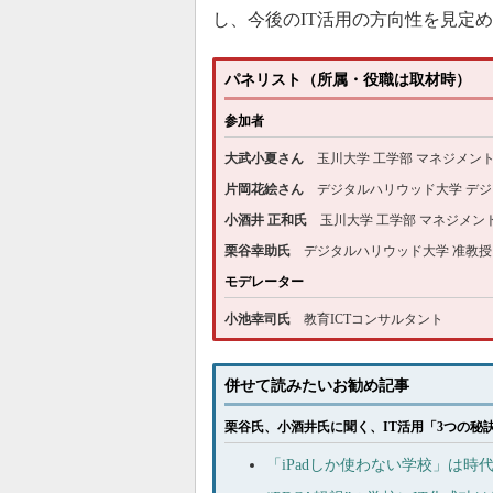
し、今後のIT活用の方向性を見定
パネリスト（所属・役職は取材時）
参加者
大武小夏さん
玉川大学 工学部 マネジメント
片岡花絵さん
デジタルハリウッド大学 デジ
小酒井 正和氏
玉川大学 工学部 マネジメン
栗谷幸助氏
デジタルハリウッド大学 准教授
モデレーター
小池幸司氏
教育ICTコンサルタント
併せて読みたいお勧め記事
栗谷氏、小酒井氏に聞く、IT活用「3つの秘
「iPadしか使わない学校」は時