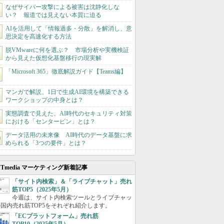
なぜサイバー攻撃による被害は沈静化しな
い？ 報道では見えない本質に迫る
AIを活用して「情報過多・分散」を解消し、意
思決定を高速化する方法
脱VMwareに何を選ぶ？ 市場分析や実機検証
から見えた仮想化基盤移行の現実解
「Microsoft 365」徹底解説ガイド【Teams編】
マンガで解説、1日で生成AI環境を構築できる
ワークショップの中身とは？
実態調査で見えた、AI時代のセキュリティ対策
における「センターピン」とは？
データ活用の未来像 AI時代のデータ基盤に求
められる「3つの要件」とは？
ITmedia マーケティング新着記事
「サイト内検索」＆「ライブチャット」売れ
筋TOP5（2025年5月）
今週は、サイト内検索ツールとライブチャッ
国内売れ筋TOP5をそれぞれ紹介します。
「ECプラットフォーム」売れ筋