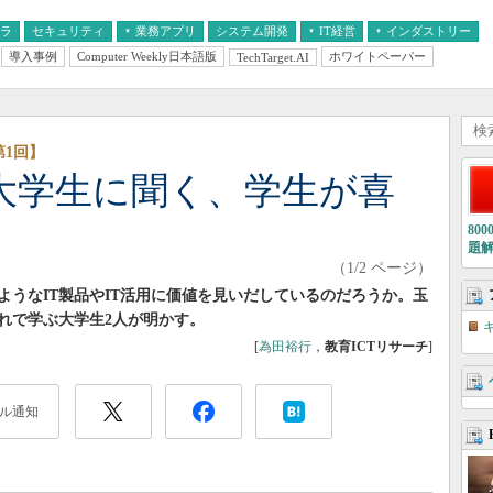
フラ
セキュリティ
業務アプリ
システム開発
IT経営
インダストリー
導入事例
Computer Weekly日本語版
ホワイトペーパー
TechTarget.AI
AI
経営とIT
医療IT
中堅・中小企業とIT
教育IT
第1回】
役大学生に聞く、学生が喜
80
題
（1/2 ページ）
ようなIT製品やIT活用に価値を見いだしているのだろうか。玉
れで学ぶ大学生2人が明かす。
[
為田裕行
，
教育ICTリサーチ
]
ル通知