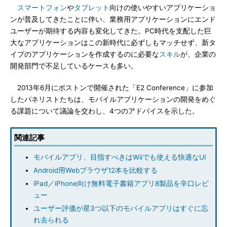
スマートフォン
や
タブレット
向けの使いやすいアプリケーショ
ンが普及してきたことに伴い、業務用アプリケーションにエンド
ユーザーが期待する内容も変化してきた。PC時代を支配した巨
大なアプリケーションはこの新時代に必ずしもマッチせず、新タ
イプのアプリケーションを作成するのに必要な
スキル
が、企業の
開発部門で不足しているケースも多い。
2013年6月にボストンで開催された「E2 Conference」に参加
したパネリストたちは、モバイルアプリケーションの開発をめぐ
る課題について議論を交わし、4つのアドバイスを示した。
関連記事
モバイルアプリ、目指すべきはWiiでも使える快適なUI
Android用Webブラウザ12本を比較する
iPad／iPhone向け無料電子書籍アプリ8製品を辛口レビ
ュー
ユーザー評価が星3つ以下のモバイルアプリはすぐに忘
れ去られる