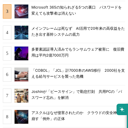
Microsoft 365の知られざる5つの裏口 パスワードを
変えても攻撃者は消えない
メインフレームは死なず AI活用で20年来の高収益をた
たき出す基幹システムの底力
多要素認証導入済みでもランサムウェア被害に 復旧費
用は平均2億7000万円
「COBOL」「JCL」計7000本のAWS移行 2000社を支
える給与サービスを襲った危機
Joshinが「ピースサイン」で勤怠打刻 共用PCの「パ
スワード忘れ」を解消
アスクルはなぜ侵害されたのか クラウドの安全神話を
崩す「例外」の正体