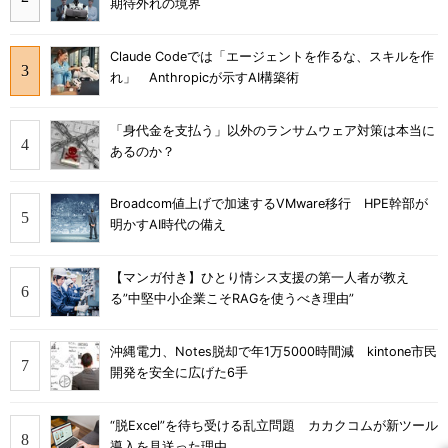
期待外れの境界
Claude Codeでは「エージェントを作るな、スキルを作
れ」 Anthropicが示すAI構築術
「身代金を支払う」以外のランサムウェア対策は本当に
あるのか？
Broadcom値上げで加速するVMware移行 HPE幹部が
明かすAI時代の備え
【マンガ付き】ひとり情シス支援の第一人者が教え
る”中堅中小企業こそRAGを使うべき理由”
沖縄電力、Notes脱却で年1万5000時間減 kintone市民
開発を安全に広げた6手
“脱Excel”を待ち受ける乱立問題 カカクコムが新ツール
導入を見送った理由