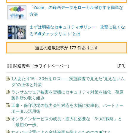
「Zoom」の録画データをローカル保存する簡単な
方法
まずは明確なセキュリティポリシー 攻撃に強くな
る“5点チェックリスト”とは
過去の連載記事が 177 件あります
関連資料（ホワイトペーパー）
[PR]
1人あたり15～30分をロス――実態調査で見えた“見えないム
ダ”の正体と対策
ランサムウェア被害を契機にセキュリティ対策を強化、荏原
製作所の取り組み
工事・保守現場の協力会社対応を大幅に効率化、パートナー
ポータル活用術
オンラインサービスの成長・拡大に必要な「3つの戦略」と
「最初の一歩」
サイバー攻撃による金銭被害を抑えるためのカギは？