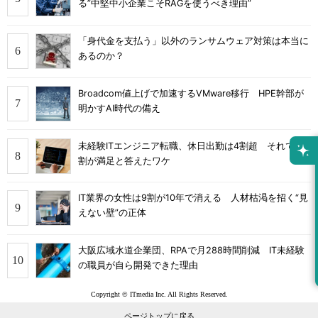
る”中堅中小企業こそRAGを使うべき理由”
「身代金を支払う」以外のランサムウェア対策は本当に
あるのか？
Broadcom値上げで加速するVMware移行 HPE幹部が
明かすAI時代の備え
未経験ITエンジニア転職、休日出勤は4割超 それでも8
割が満足と答えたワケ
IT業界の女性は9割が10年で消える 人材枯渇を招く“見
えない壁”の正体
大阪広域水道企業団、RPAで月288時間削減 IT未経験
の職員が自ら開発できた理由
Copyright © ITmedia Inc. All Rights Reserved.
ページトップに戻る