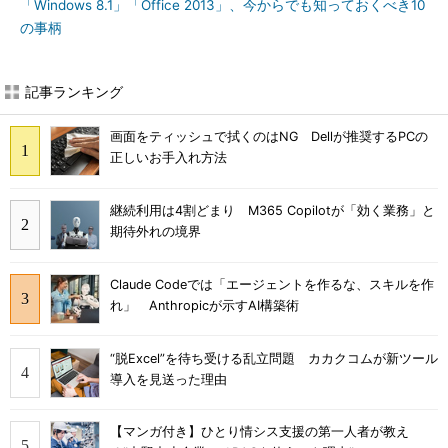
「Windows 8.1」「Office 2013」、今からでも知っておくべき10
の事柄
記事ランキング
画面をティッシュで拭くのはNG Dellが推奨するPCの
正しいお手入れ方法
継続利用は4割どまり M365 Copilotが「効く業務」と
期待外れの境界
Claude Codeでは「エージェントを作るな、スキルを作
れ」 Anthropicが示すAI構築術
“脱Excel”を待ち受ける乱立問題 カカクコムが新ツール
導入を見送った理由
【マンガ付き】ひとり情シス支援の第一人者が教え