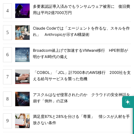
多要素認証導入済みでもランサムウェア被害に 復旧費
用は平均2億7000万円
Claude Codeでは「エージェントを作るな、スキルを作
れ」 Anthropicが示すAI構築術
Broadcom値上げで加速するVMware移行 HPE幹部が
明かすAI時代の備え
「COBOL」「JCL」計7000本のAWS移行 2000社を支
える給与サービスを襲った危機
アスクルはなぜ侵害されたのか クラウドの安全神話を
崩す「例外」の正体
満足度87%と28%を分ける「尊重」 情シスが人材を手
放さない条件