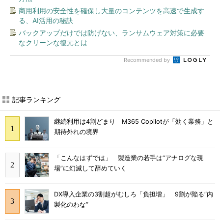
商用利用の安全性を確保し大量のコンテンツを高速で生成す
る、AI活用の秘訣
バックアップだけでは防げない、ランサムウェア対策に必要
なクリーンな復元とは
Recommended by
記事ランキング
継続利用は4割どまり M365 Copilotが「効く業務」と
期待外れの境界
「こんなはずでは」 製造業の若手は“アナログな現
場”に幻滅して辞めていく
DX導入企業の3割超がむしろ「負担増」 9割が陥る“内
製化のわな”