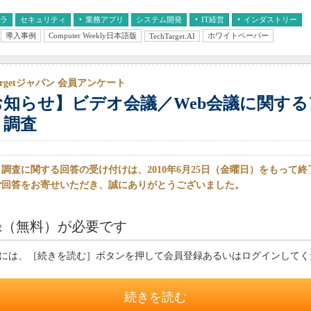
フラ
セキュリティ
業務アプリ
システム開発
IT経営
インダストリー
導入事例
Computer Weekly日本語版
ホワイトペーパー
TechTarget.AI
AI
経営とIT
医療IT
中堅・中小企業とIT
教育IT
Targetジャパン 会員アンケート
お知らせ】ビデオ会議／Web会議に関す
ト調査
調査に関する回答の受け付けは、2010年6月25日（金曜日）をもって
ご回答をお寄せいただき、誠にありがとうございました。
録（無料）が必要です
には、［続きを読む］ボタンを押して会員登録あるいはログインしてく
続きを読む