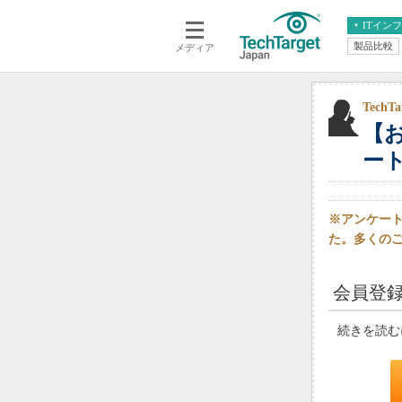
ITイン
製品比較
メディア
クラウド
エンタープライズ
ERP
仮想化
データ分析
サーバ＆ストレージ
Tech
【
CX
スマートモバイル
情報系システム
ー
ネットワーク
システム運用管理
※アンケート
た。多くの
会員登
続きを読む