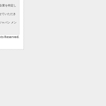
企業を特定し
せていただき
etジャパン メン
hts Reserved.