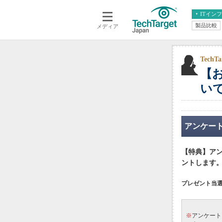
ITイン
製品比較
メディア
クラウド
エンタープライズ
ERP
仮想化
データ分析
サーバ＆ストレージ
Tech
【
CX
スマートモバイル
情報系システム
い
ネットワーク
システム運用管理
アンケー
【特典】アン
ントします
プレゼント当選
※
アンケート