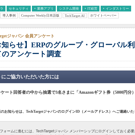
フラ
セキュリティ
業務アプリ
システム開発
IT経営
インダストリー
導入事例
Computer Weekly日本語版
ホワイトペーパー
TechTarget.AI
AI
経営とIT
医療IT
中堅・中小企業とIT
教育IT
Targetジャパン 会員アンケート
お知らせ】ERPのグループ・グローバル
てのアンケート調査
トにご協力いただいた方には
ケート回答者の中から抽選で3名さまに「Amazonギフト券（5000円分
。
のお知らせは、TechTargetジャパンのログインID（メールアドレス）へご連絡い
フォームに進むには、TechTargetジャパン メンバーシップにログインしておく必