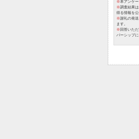
※
本アンケー
※
調査結果は
得る情報を公
※
謝礼の発送
ます。
※
回答いただ
バーシップに