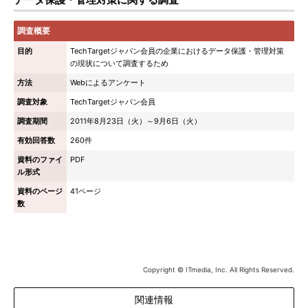
調査概要
目的
TechTargetジャパン会員の企業におけるデータ保護・管理対策
の現状について調査するため
方法
Webによるアンケート
調査対象
TechTargetジャパン会員
調査期間
2011年8月23日（火）～9月6日（火）
有効回答数
260件
資料のファイ
PDF
ル形式
資料のページ
41ページ
数
Copyright © ITmedia, Inc. All Rights Reserved.
関連情報