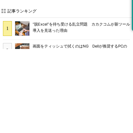
記事ランキング
“脱Excel”を待ち受ける乱立問題 カカクコムが新ツール
導入を見送った理由
画面をティッシュで拭くのはNG Dellが推奨するPCの
正しいお手入れ方法
継続利用は4割どまり M365 Copilotが「効く業務」と
期待外れの境界
Claude Codeでは「エージェントを作るな、スキルを作
れ」 Anthropicが示すAI構築術
Broadcom値上げで加速するVMware移行 HPE幹部が
明かすAI時代の備え