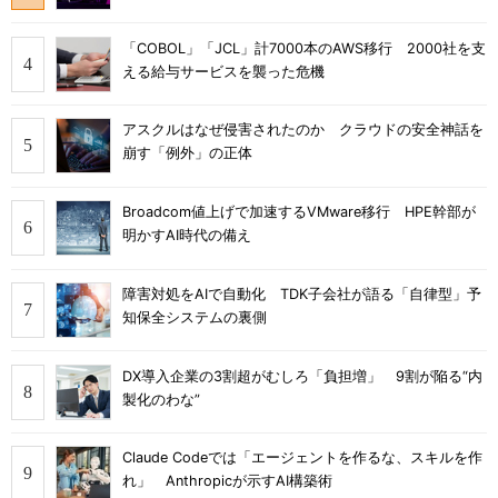
「COBOL」「JCL」計7000本のAWS移行 2000社を支
える給与サービスを襲った危機
アスクルはなぜ侵害されたのか クラウドの安全神話を
崩す「例外」の正体
Broadcom値上げで加速するVMware移行 HPE幹部が
明かすAI時代の備え
障害対処をAIで自動化 TDK子会社が語る「自律型」予
知保全システムの裏側
DX導入企業の3割超がむしろ「負担増」 9割が陥る“内
製化のわな”
Claude Codeでは「エージェントを作るな、スキルを作
れ」 Anthropicが示すAI構築術