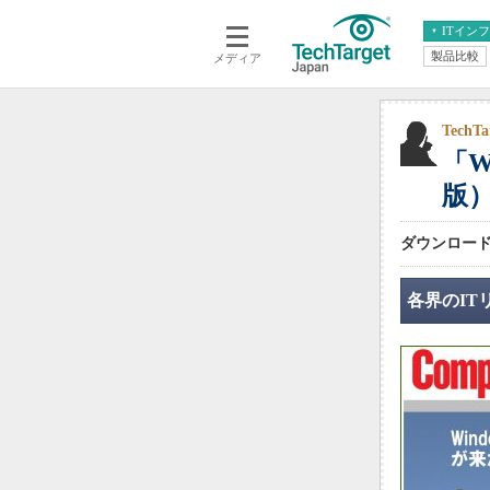
ITイン
製品比較
メディア
クラウド
エンタープライズ
ERP
仮想化
データ分析
サーバ＆ストレージ
Tech
「W
CX
スマートモバイル
情報系システム
版
ネットワーク
システム運用管理
ダウンロード無
各界のIT