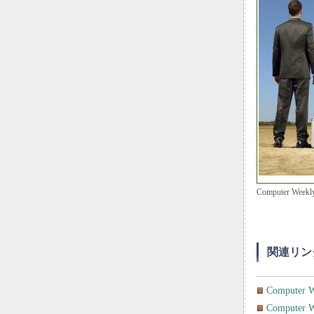
Computer W
関連リン
Comput
Compute