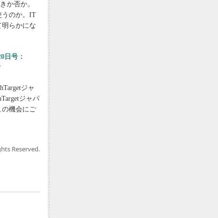
べきか否か。
うのか。IT
て明らかにな
月20日号：
？
hTargetジャ
argetジャパ
この機会にご
。
ghts Reserved.