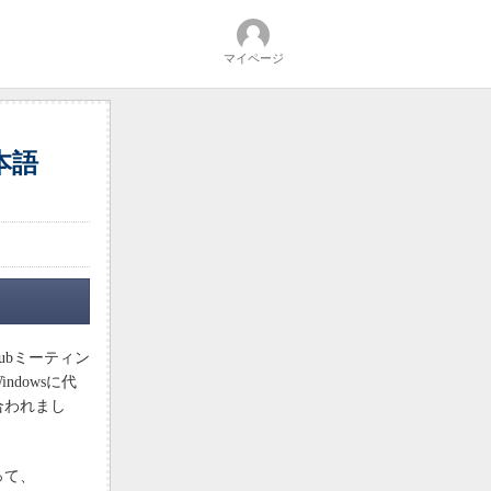
マイページ
本語
Clubミーティン
ndowsに代
合われまし
って、