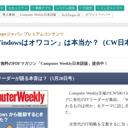
フラ
セキュリティ
業務アプリ
システム開発
IT経営
インダストリー
導入事例
Computer Weekly日本語版
ホワイトペーパー
TechTarget.AI
AI
経営とIT
医療IT
中堅・中小企業とIT
教育IT
Targetジャパン プレミアムコンテンツ
indowsはオワコン」は本当か？（CW日
）
料のPDFマガジン「Computer Weekly日本語版」提供中！
リーダーが語る本音は？（5月20日号）
Computer Weekly主催のCW500 
グに各社のITリーダーが集結。「Wi
わるものは何か」をテーマに話し
た。
次世代のIT戦略を立案するに当