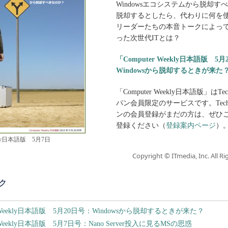
Windowsエコシステムから脱却す
脱却するとしたら、代わりに何を使
リーダーたちの本音トークによっ
った次世代ITとは？
「Computer Weekly日本語版 5
Windowsから脱却するときが来た
「Computer Weekly日本語版」はTec
パン会員限定のサービスです。TechT
ンの会員登録がまだの方は、ぜひ
登録ください（
登録案内ページ
）
eekly日本語版 5月7日
Copyright © ITmedia, Inc. All Ri
ク
er Weekly日本語版 5月20日号：Windowsから脱却するときが来た？
r Weekly日本語版 5月7日号：Nano Server投入に見るMSの思惑