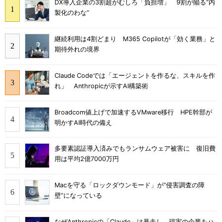
DX導入企業の3割超がむしろ「負担増」 9割が陥る“内
製化のわな”
継続利用は4割どまり M365 Copilotが「効く業務」と
期待外れの境界
Claude Codeでは「エージェントを作るな、スキルを作
れ」 Anthropicが示すAI構築術
Broadcom値上げで加速するVMware移行 HPE幹部が
明かすAI時代の備え
多要素認証導入済みでもランサムウェア被害に 復旧費
用は平均2億7000万円
Macを守る「ロックダウンモード」が“侵害調査の障
壁”になっている
なぜAnthropicの「Claude」は暴走し、現実の企業をハ