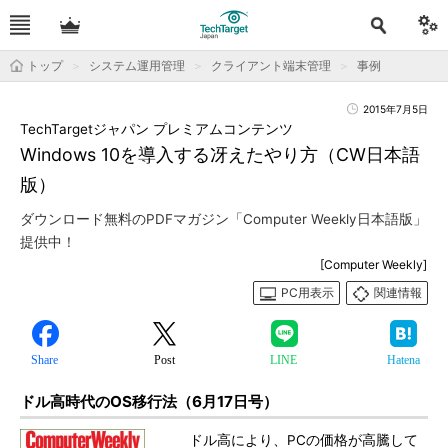
トップ
システム運用管理
クライアント端末管理
事例
2015年7月5日
TechTargetジャパン プレミアムコンテンツ
Windows 10を導入する冴えたやり方（CW日本語
版）
ダウンロード無料のPDFマガジン「Computer Weekly日本語版」
提供中！
[Computer Weekly]
PC用表示
関連情報
Share
Post
LINE
Hatena
ドル高時代のOS移行法（6月17日号）
ドル高により、PCの価格が高騰して