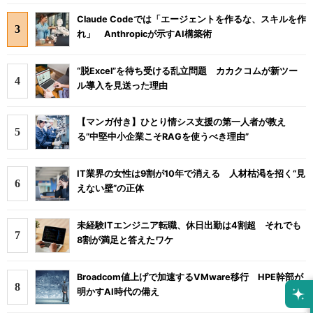
Claude Codeでは「エージェントを作るな、スキルを作
れ」 Anthropicが示すAI構築術
“脱Excel”を待ち受ける乱立問題 カカクコムが新ツー
ル導入を見送った理由
【マンガ付き】ひとり情シス支援の第一人者が教え
る”中堅中小企業こそRAGを使うべき理由”
IT業界の女性は9割が10年で消える 人材枯渇を招く“見
えない壁”の正体
未経験ITエンジニア転職、休日出勤は4割超 それでも
8割が満足と答えたワケ
Broadcom値上げで加速するVMware移行 HPE幹部が
明かすAI時代の備え