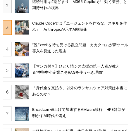
継続利用は4割どまり M365 Copilotが「効く業務」と
期待外れの境界
Claude Codeでは「エージェントを作るな、スキルを作
れ」 Anthropicが示すAI構築術
“脱Excel”を待ち受ける乱立問題 カカクコムが新ツール
導入を見送った理由
【マンガ付き】ひとり情シス支援の第一人者が教え
る”中堅中小企業こそRAGを使うべき理由”
「身代金を支払う」以外のランサムウェア対策は本当に
あるのか？
Broadcom値上げで加速するVMware移行 HPE幹部が
明かすAI時代の備え