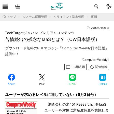
トップ
システム運用管理
クライアント端末管理
事例
2015年7月26日
TechTargetジャパン プレミアムコンテンツ
苦情続出の残念なIaaSとは？（CW日本語版）
ダウンロード無料のPDFマガジン「Computer Weekly日本語版」
提供中！
[Computer Weekly]
PC用表示
関連情報
Share
Post
LINE
Hatena
ユーザーが求めるレベルに達していない（6月3日号）
調査会社の米451 Researchが各IaaS
ユーザーを対象に満足度調査を実施しま