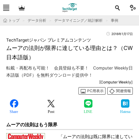
トップ
データ分析
データマイニング／統計解析
事例
2016年1月17日
TechTargetジャパン プレミアムコンテンツ
ムーアの法則が限界に達している理由とは？（CW
日本語版）
転載・再配布も可能！ 会員登録も不要！ Computer Weekly日
本語版（PDF）を無料ダウンロード提供中！
[Computer Weekly]
PC用表示
関連情報
Share
Post
LINE
Hatena
ムーアの法則はもう限界
「ムーアの法則は既に限界に達してい