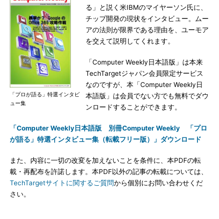
る」と説く米IBMのマイヤーソン氏に、
チップ開発の現状をインタビュー。ムー
アの法則が限界である理由を、ユーモア
を交えて説明してくれます。
「Computer Weekly日本語版」は本来
TechTargetジャパン会員限定サービス
なのですが、本「Computer Weekly日
「プロが語る」特選インタビ
本語版」は会員でない方でも無料でダウ
ュー集
ンロードすることができます。
「Computer Weekly日本語版 別冊Computer Weekly 「プロ
が語る」特選インタビュー集（転載フリー版）」ダウンロード
また、内容に一切の改変を加えないことを条件に、本PDFの転
載・再配布を許諾します。本PDF以外の記事の転載については、
TechTargetサイトに関するご質問
から個別にお問い合わせくだ
さい。