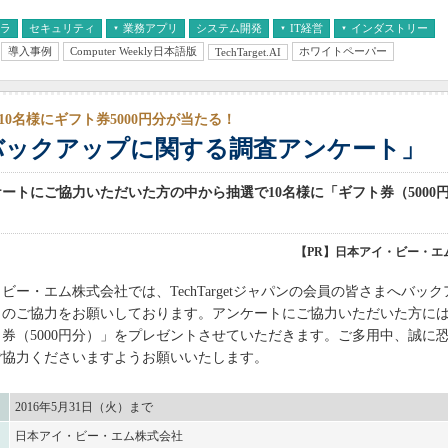
フラ
セキュリティ
業務アプリ
システム開発
IT経営
インダストリー
導入事例
Computer Weekly日本語版
ホワイトペーパー
TechTarget.AI
AI
経営とIT
医療IT
中堅・中小企業とIT
教育IT
10名様にギフト券5000円分が当たる！
バックアップに関する調査アンケート」
ートにご協力いただいた方の中から抽選で10名様に「ギフト券（5000
【PR】日本アイ・ビー・エ
ー・エム株式会社では、TechTargetジャパンの会員の皆さまへバッ
トのご協力をお願いしております。アンケートにご協力いただいた方には
券（5000円分）」をプレゼントさせていただきます。ご多用中、誠に
ご協力くださいますようお願いいたします。
2016年5月31日（火）まで
日本アイ・ビー・エム株式会社