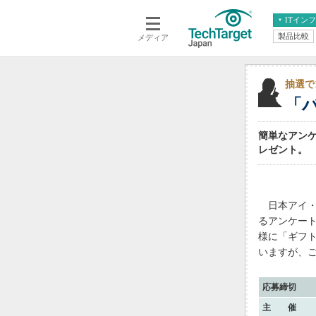
ITイン
製品比較
メディア
クラウド
エンタープライズ
ERP
仮想化
データ分析
サーバ＆ストレージ
抽選で
「
CX
スマートモバイル
情報系システム
ネットワーク
簡単なアンケ
システム運用管理
レゼント。
日本アイ・ビ
るアンケー
様に「ギフト
いますが、
応募締切
主 催