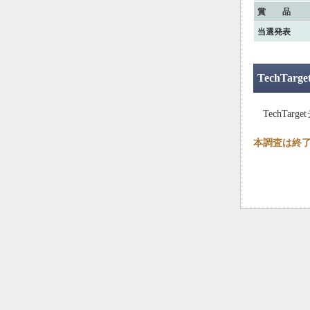
賞 品
当選発表
TechT
TechTa
本調査は終