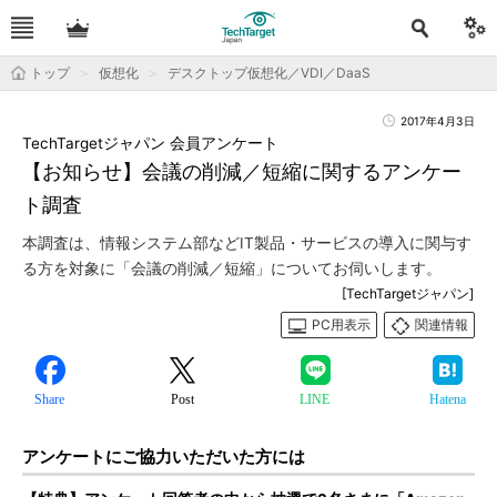
トップ
仮想化
デスクトップ仮想化／VDI／DaaS
2017年4月3日
TechTargetジャパン 会員アンケート
【お知らせ】会議の削減／短縮に関するアンケー
ト調査
本調査は、情報システム部などIT製品・サービスの導入に関与す
る方を対象に「会議の削減／短縮」についてお伺いします。
[TechTargetジャパン]
PC用表示
関連情報
Share
Post
LINE
Hatena
アンケートにご協力いただいた方には