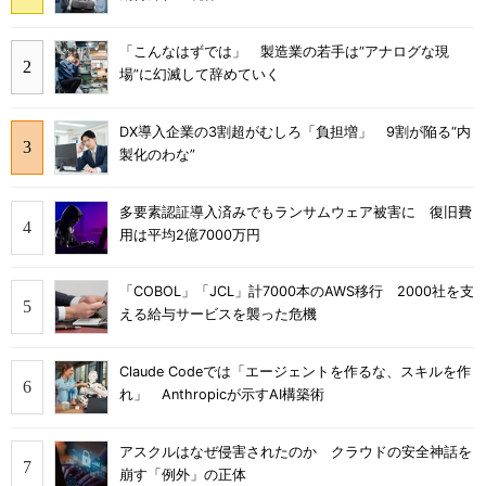
「こんなはずでは」 製造業の若手は“アナログな現
場”に幻滅して辞めていく
DX導入企業の3割超がむしろ「負担増」 9割が陥る“内
製化のわな”
多要素認証導入済みでもランサムウェア被害に 復旧費
用は平均2億7000万円
「COBOL」「JCL」計7000本のAWS移行 2000社を支
える給与サービスを襲った危機
Claude Codeでは「エージェントを作るな、スキルを作
れ」 Anthropicが示すAI構築術
アスクルはなぜ侵害されたのか クラウドの安全神話を
崩す「例外」の正体