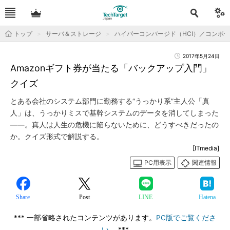
トップ
サーバ＆ストレージ
ハイパーコンバージド（HCI）／コンポ
2017年5月24日
Amazonギフト券が当たる「バックアップ入門」
クイズ
とある会社のシステム部門に勤務する“うっかり系”主人公「真
人」は、うっかりミスで基幹システムのデータを消してしまった
――。真人は人生の危機に陥らないために、どうすべきだったの
か。クイズ形式で解説する。
[ITmedia]
PC用表示
関連情報
Share
Post
LINE
Hatena
*** 一部省略されたコンテンツがあります。
PC版でご覧くださ
い。
***