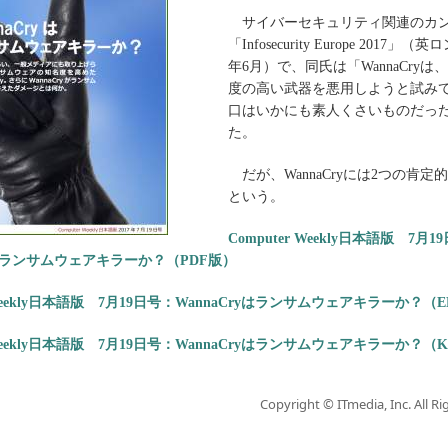
サイバーセキュリティ関連のカ
「Infosecurity Europe 2017」（
年6月）で、同氏は「WannaCry
度の高い武器を悪用しようと試み
口はいかにも素人くさいものだっ
た。
だが、WannaCryには2つの肯定
という。
Computer Weekly日本語版 7月1
ryはランサムウェアキラーか？（PDF版）
r Weekly日本語版 7月19日号：WannaCryはランサムウェアキラーか？（
r Weekly日本語版 7月19日号：WannaCryはランサムウェアキラーか？（Ki
Copyright © ITmedia, Inc. All Ri