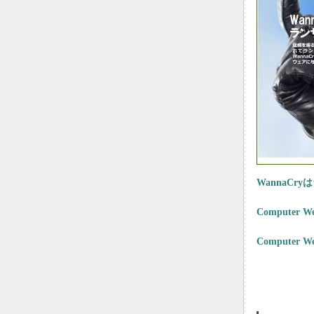
WannaC
Compute
Compute