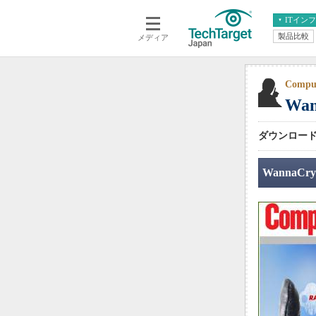
ITイン
製品比較
メディア
クラウド
エンタープライズ
ERP
仮想化
データ分析
サーバ＆ストレージ
Compu
Wa
CX
スマートモバイル
情報系システム
ネットワーク
ダウンロード無
システム運用管理
Wanna