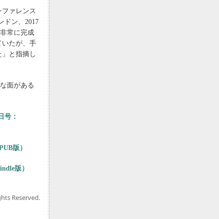
ンファレンス
英ロンドン、2017
は、非常に完成
ていたが、手
た」と指摘し
的な面がある
9日号：
EPUB版）
ndle版）
ghts Reserved.