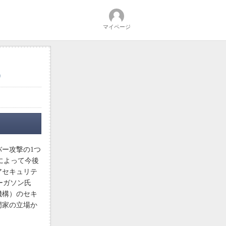
マイページ
）
ー攻撃の1つ
現によって今後
アセキュリテ
ァーガソン氏
機構）のセキ
門家の立場か