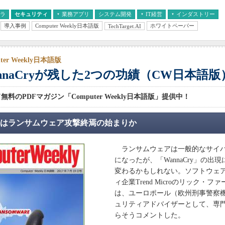
フラ
セキュリティ
業務アプリ
システム開発
IT経営
インダストリー
導入事例
Computer Weekly日本語版
ホワイトペーパー
TechTarget.AI
AI
経営とIT
医療IT
中堅・中小企業とIT
教育IT
ter Weekly日本語版
nnaCryが残した2つの功績（CW日本語版
料のPDFマガジン「Computer Weekly日本語版」提供中！
Cryはランサムウェア攻撃終焉の始まりか
ランサムウェアは一般的なサイバ
になったが、「WannaCry」の出
変わるかもしれない。ソフトウェ
ィ企業Trend Microのリック・フ
は、ユーロポール（欧州刑事警察
ュリティアドバイザーとして、専
らそうコメントした。