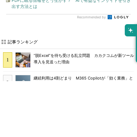
PDFに眠る情報をどう生かす？ AIで有益なインサイトを引き
出す方法とは
Recommended by
記事ランキング
“脱Excel”を待ち受ける乱立問題 カカクコムが新ツール
導入を見送った理由
継続利用は4割どまり M365 Copilotが「効く業務」と
期待外れの境界
画面をティッシュで拭くのはNG Dellが推奨するPCの
正しいお手入れ方法
Claude Codeでは「エージェントを作るな、スキルを作
れ」 Anthropicが示すAI構築術