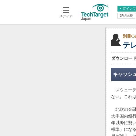
ITイン
製品比較
メディア
クラウド
エンタープライズ
ERP
仮想化
データ分析
サーバ＆ストレージ
別冊Com
テ
CX
スマートモバイル
情報系システム
ネットワーク
ダウンロード無
システム運用管理
キャッシ
スウェーデ
ない。これ
北欧の金融
大手国内銀行
年以降に勢
標準」にな