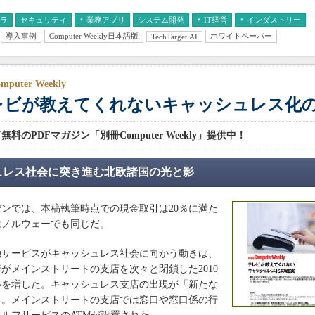
フラ
セキュリティ
業務アプリ
システム開発
IT経営
インダストリー
導入事例
Computer Weekly日本語版
ホワイトペーパー
TechTarget.AI
AI
経営とIT
医療IT
中堅・中小企業とIT
教育IT
puter Weekly
レビが教えてくれないキャッシュレス化
料のPDFマガジン「別冊Computer Weekly」提供中！
ュレス社会に突き進む北欧諸国の光と影
ンでは、本稿執筆時点での現金取引は20％に満た
はノルウェーでも同じだ。
サービスがキャッシュレス社会に向かう動きは、
がメインストリートの支店を次々と閉鎖した2010
いを増した。キャッシュレス支店の出現が「新たな
る。メインストリートの支店では窓口や窓口係の行