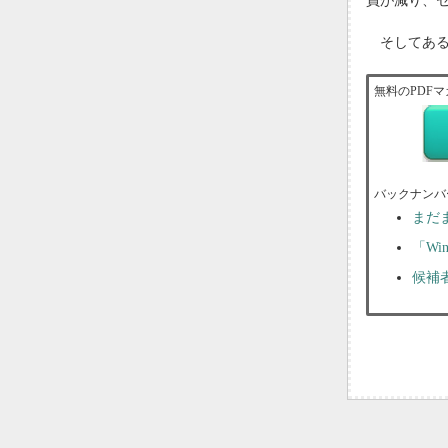
員が減り、セ
そしてある
無料のPDFマ
バックナンバ
まだ
「Wi
候補