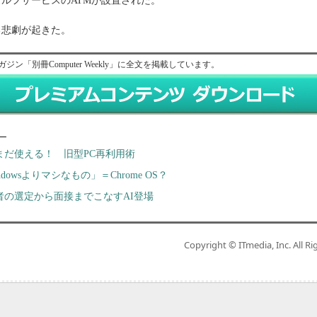
ルフサービスのATMが設置された。
悲劇が起きた。
ガジン「別冊Computer Weekly」に全文を掲載しています。
ー
まだ使える！ 旧型PC再利用術
ndowsよりマシなもの」＝Chrome OS？
者の選定から面接までこなすAI登場
Copyright © ITmedia, Inc. All Ri