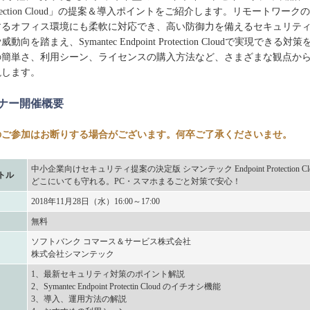
t Protection Cloud」の提案＆導入ポイントをご紹介します。リモートワー
するオフィス環境にも柔軟に対応でき、高い防御力を備えるセキュリテ
向を踏まえ、Symantec Endpoint Protection Cloudで実現できる
の簡単さ、利用シーン、ライセンスの購入方法など、さまざまな観点か
説します。
ミナー開催概要
のご参加はお断りする場合がございます。何卒ご了承くださいませ。
中小企業向けセキュリティ提案の決定版 シマンテック Endpoint Protection Cl
トル
どこにいても守れる。PC・スマホまるごと対策で安心！
2018年11月28日（水）16:00～17:00
無料
ソフトバンク コマース＆サービス株式会社
株式会社シマンテック
1、最新セキュリティ対策のポイント解説
2、Symantec Endpoint Protectin Cloud のイチオシ機能
3、導入、運用方法の解説