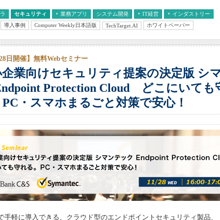
フラ
セキュリティ
業務アプリ
システム開発
IT経営
インダストリー
導入事例
Computer Weekly日本語版
ホワイトペーパー
TechTarget.AI
AI
経営とIT
医療IT
中堅・中小企業とIT
教育IT
月28日開催】無料Webセミナー
小企業向けセキュリティ提案の決定版 シ
Endpoint Protection Cloud どこにいて
。PC・スマホまるごと対策で安心！
手軽に導入できる、クラウド型のエンドポイントセキュリティ製品、「Sym