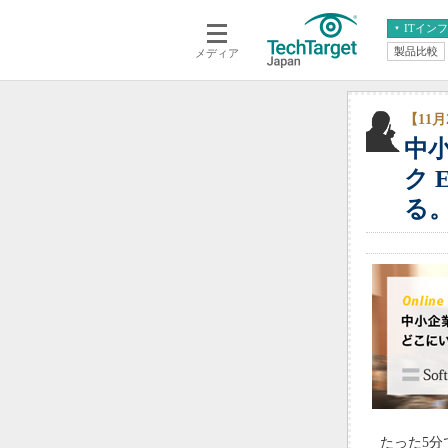
ITイン
製品比較
メディア
クラウド
エンタープライズ
ERP
仮想化
データ分析
サーバ＆ストレージ
【11
中
CX
スマートモバイル
情報系システム
ク 
ネットワーク
る
システム運用管理
たった5分で