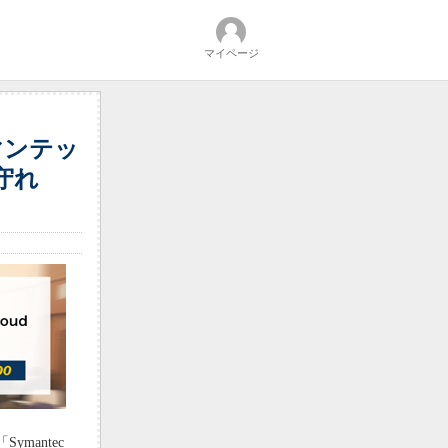
マイページ
マンテッ
も守れ
antec