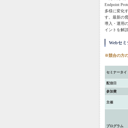
Endpoin
多様に変化
す。最新の脅威動
導入・運用
イントを解
Webセ
※競合の方
セミナータイ
配信日
参加費
主催
プログラム