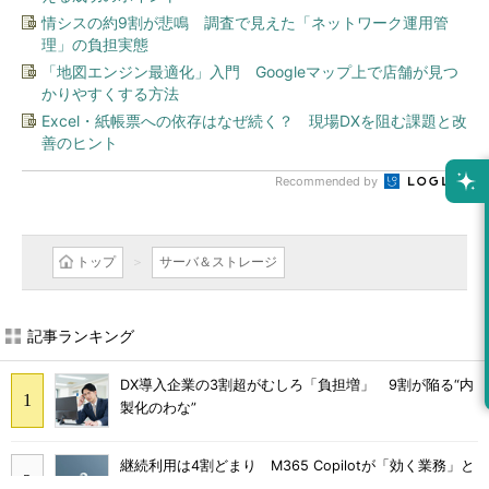
情シスの約9割が悲鳴 調査で見えた「ネットワーク運用管
理」の負担実態
「地図エンジン最適化」入門 Googleマップ上で店舗が見つ
かりやすくする方法
Excel・紙帳票への依存はなぜ続く？ 現場DXを阻む課題と改
善のヒント
Recommended by
トップ
サーバ＆ストレージ
記事ランキング
DX導入企業の3割超がむしろ「負担増」 9割が陥る“内
製化のわな”
継続利用は4割どまり M365 Copilotが「効く業務」と
期待外れの境界