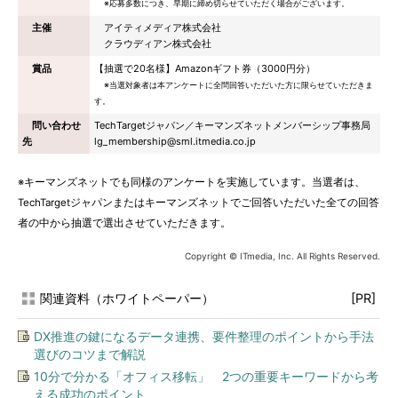
※応募多数につき、早期に締め切らせていただく場合がございます。
主催
アイティメディア株式会社
クラウディアン株式会社
賞品
【抽選で20名様】Amazonギフト券（3000円分）
※当選対象者は本アンケートに全問回答いただいた方に限らせていただきま
す。
問い合わせ
TechTargetジャパン／キーマンズネットメンバーシップ事務局
先
lg_membership@sml.itmedia.co.jp
※キーマンズネットでも同様のアンケートを実施しています。当選者は、
TechTargetジャパンまたはキーマンズネットでご回答いただいた全ての回答
者の中から抽選で選出させていただきます。
Copyright © ITmedia, Inc. All Rights Reserved.
関連資料（ホワイトペーパー）
[PR]
DX推進の鍵になるデータ連携、要件整理のポイントから手法
選びのコツまで解説
10分で分かる「オフィス移転」 2つの重要キーワードから考
える成功のポイント