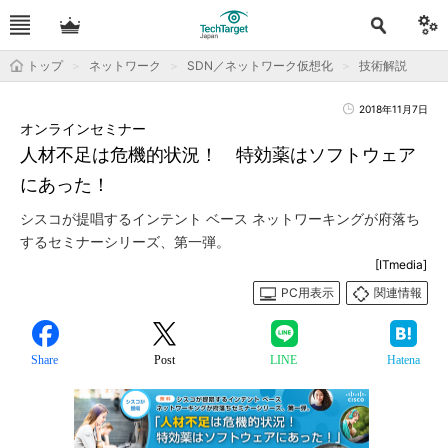
トップ
ネットワーク
SDN／ネットワーク仮想化
技術解説
2018年11月7日
オンラインセミナー
人材不足は危機的状況！ 特効薬はソフトウェア
にあった！
シスコが提唱するインテント ベース ネットワーキングが府落ち
するセミナーシリーズ、第一弾。
[ITmedia]
PC用表示
関連情報
Share
Post
LINE
Hatena