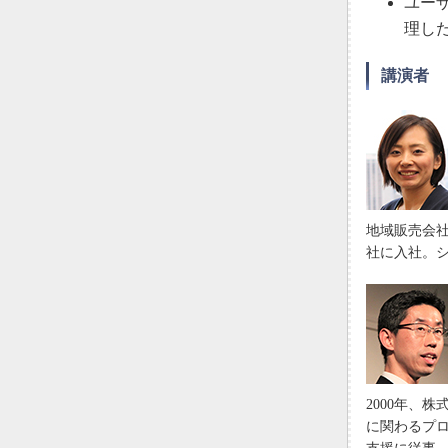
ユー
理し
講演者
地域販売会
社に入社。
2000年、
に関わるプ