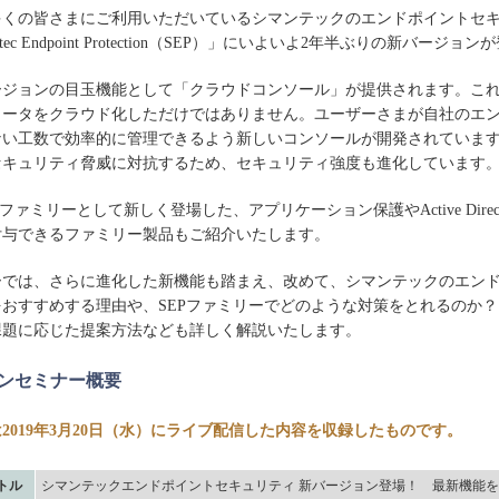
くの皆さまにご利用いただいているシマンテックのエンドポイントセ
tec Endpoint Protection（SEP）」にいよいよ2年半ぶりの新バージ
ジョンの目玉機能として「クラウドコンソール」が提供されます。こ
ュータをクラウド化しただけではありません。ユーザーさまが自社のエ
ない工数で効率的に管理できるよう新しいコンソールが開発されていま
セキュリティ脅威に対抗するため、セキュリティ強度も進化しています
ァミリーとして新しく登場した、アプリケーション保護やActive Direct
付与できるファミリー製品もご紹介いたします。
では、さらに進化した新機能も踏まえ、改めて、シマンテックのエン
おすすめする理由や、SEPファミリーでどのような対策をとれるのか
課題に応じた提案方法なども詳しく解説いたします。
ンセミナー概要
2019年3月20日（水）にライブ配信した内容を収録したものです。
トル
シマンテックエンドポイントセキュリティ 新バージョン登場！ 最新機能