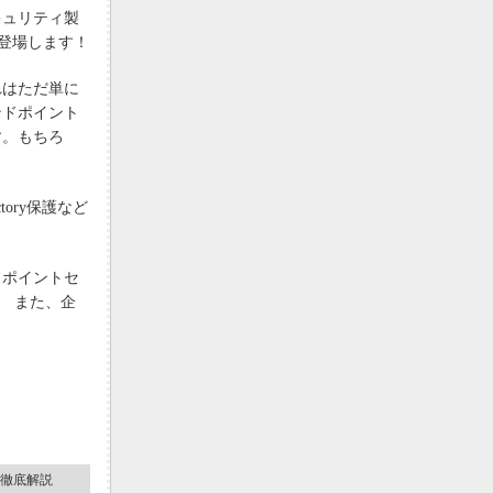
キュリティ製
ョンが登場します！
れはただ単に
ンドポイント
す。もちろ
。
ory保護など
ドポイントセ
？ また、企
を徹底解説