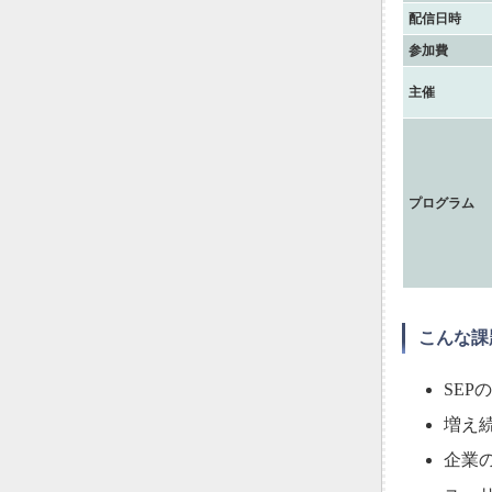
配信日時
参加費
主催
プログラム
こんな課
SEP
増え
企業