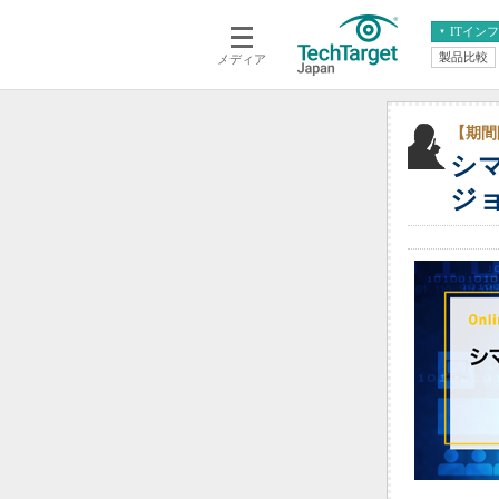
ITイン
製品比較
メディア
クラウド
エンタープライズ
ERP
仮想化
データ分析
サーバ＆ストレージ
【期間
シ
CX
スマートモバイル
情報系システム
ジ
ネットワーク
システム運用管理