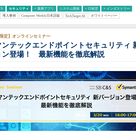
フラ
セキュリティ
業務アプリ
システム開発
IT経営
インダストリー
導入事例
Computer Weekly日本語版
ホワイトペーパー
TechTarget.AI
AI
経営とIT
医療IT
中堅・中小企業とIT
教育IT
限定】オンラインセミナー
マンテックエンドポイントセキュリティ 
ョン登場！ 最新機能を徹底解説