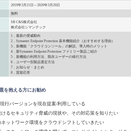
2019年3月21日～2020年3月20日
無料
SB C&S株式会社
株式会社シマンテック
1．最新の脅威動向
2．Symantec Endpoint Protection 基本機能紹介（おすすめする理由）
3．新機能「クラウドコンソール」の解説、導入時のメリット
4．新Symantec Endpoint Protection ファミリー製品ご紹介
5．新機能の利用方法、既存ユーザーの移行方法
6．ユーザー別製品選定方法
7．お知らせ・まとめ
8．質疑応答
題を抱える方にお勧め
の現行バージョンを現在提案/利用している
続けるセキュリティ脅威の現状や、その対応策を知りたい
のネットワーク環境をクラウドシフトしていきたい