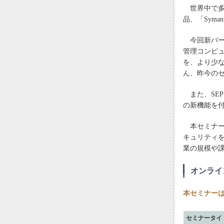
世界中で多
品、「Syman
今回新バー
管理コンピ
を、より少
ん、昨今の
また、SEPフ
の新機能を
本セミナー
キュリティを
業の規模や
オンライ
本セミナーは
セミナータイ