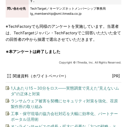
す。
問い合わせ先
TechTarget／キーマンズネットメンバーシップ事務局
lg_membership@sml.itmedia.co.jp
※TechFactoryでも同様のアンケートを実施しています。当選者
は、TechTargetジャパン・TechFactoryでご回答いただいた全て
の回答者の中から抽選で選出させていただきます。
※本アンケートは終了しました
Copyright © ITmedia, Inc. All Rights Reserved.
関連資料（ホワイトペーパー）
[PR]
1人あたり15～30分をロス――実態調査で見えた“見えないム
ダ”の正体と対策
ランサムウェア被害を契機にセキュリティ対策を強化、荏原
製作所の取り組み
工事・保守現場の協力会社対応を大幅に効率化、パートナー
ポータル活用術
オンラインサービスの成長・拡大に必要な「3つの戦略」と