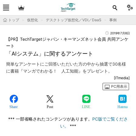
トップ
仮想化
デスクトップ仮想化／VDI／DaaS
事例
2019年7月8日
【PR】TechTargetジャパン・キーマンズネット会員 共同アンケ
ート
「AIシステム」に関するアンケート
簡単なアンケートにご回答いただいた方の中から抽選で30名様
に書籍『マンガでわかる！ 人工知能』をプレゼント。
[ITmedia]
PC用表示
Share
Post
LINE
Hatena
*** 一部省略されたコンテンツがあります。
PC版でご覧くださ
い。
***