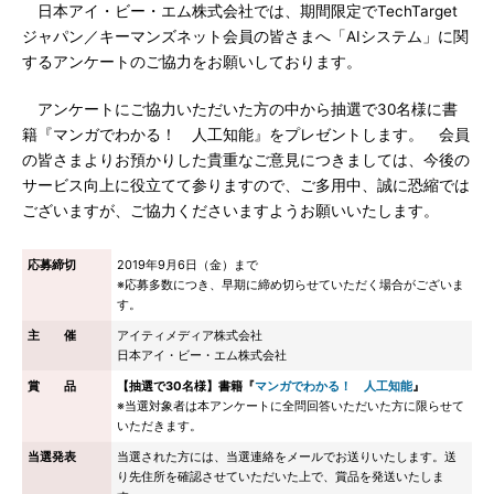
日本アイ・ビー・エム株式会社では、期間限定でTechTarget
ジャパン／キーマンズネット会員の皆さまへ「AIシステム」に関
するアンケートのご協力をお願いしております。
アンケートにご協力いただいた方の中から抽選で30名様に書
籍『マンガでわかる！ 人工知能』をプレゼントします。 会員
の皆さまよりお預かりした貴重なご意見につきましては、今後の
サービス向上に役立てて参りますので、ご多用中、誠に恐縮では
ございますが、ご協力くださいますようお願いいたします。
応募締切
2019年9月6日（金）まで
※応募多数につき、早期に締め切らせていただく場合がございま
す。
主 催
アイティメディア株式会社
日本アイ・ビー・エム株式会社
賞 品
【抽選で30名様】書籍『
マンガでわかる！ 人工知能
』
※当選対象者は本アンケートに全問回答いただいた方に限らせて
いただきます。
当選発表
当選された方には、当選連絡をメールでお送りいたします。送
り先住所を確認させていただいた上で、賞品を発送いたしま