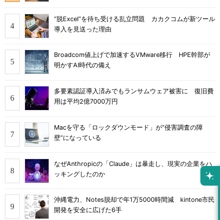
“脱Excel”を待ち受ける乱立問題 カカクコムが新ツール
導入を見送った理由
Broadcom値上げで加速するVMware移行 HPE幹部が
明かすAI時代の備え
多要素認証導入済みでもランサムウェア被害に 復旧費
用は平均2億7000万円
Macを守る「ロックダウンモード」が“侵害調査の障
壁”になっている
なぜAnthropicの「Claude」は暴走し、現実の企業をハ
ッキングしたのか
沖縄電力、Notes脱却で年1万5000時間減 kintone市民
開発を安全に広げた6手