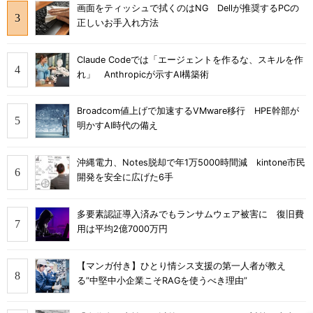
画面をティッシュで拭くのはNG Dellが推奨するPCの
正しいお手入れ方法
Claude Codeでは「エージェントを作るな、スキルを作
れ」 Anthropicが示すAI構築術
Broadcom値上げで加速するVMware移行 HPE幹部が
明かすAI時代の備え
沖縄電力、Notes脱却で年1万5000時間減 kintone市民
開発を安全に広げた6手
多要素認証導入済みでもランサムウェア被害に 復旧費
用は平均2億7000万円
【マンガ付き】ひとり情シス支援の第一人者が教え
る”中堅中小企業こそRAGを使うべき理由”