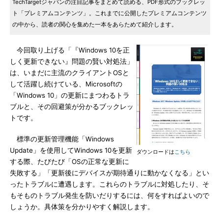
TechTargetジャパンの注目記事をまとめて読める、PDF形式のブックレッ
ト「プレミアムコンテンツ」。これまでに公開したプレミアムコンテンツ
の中から、読者の関心を集めた一本をあらためて紹介します。
今回取り上げる「『Windows 10を正
しく更新できない』問題の賢い対処法」
は、いまだに主流のクライアントOSと
して活躍し続けている、Microsoftの
「Windows 10」の更新にまつわるトラ
ブルと、その回避策が分かるブックレッ
トです。
標準の更新管理機能「Windows
Update」を使用してWindows 10を更新
ダウンロードは
こちら
する際、たびたび「OSの正常な更新に
失敗する」「更新後にデバイスが期待通りに動かなくなる」とい
ったトラブルに遭遇します。これらのトラブルに対処したり、そ
もそものトラブル発生を防いだりするには、何をすればよいので
しょうか。具体策を分かりやすく解説します。