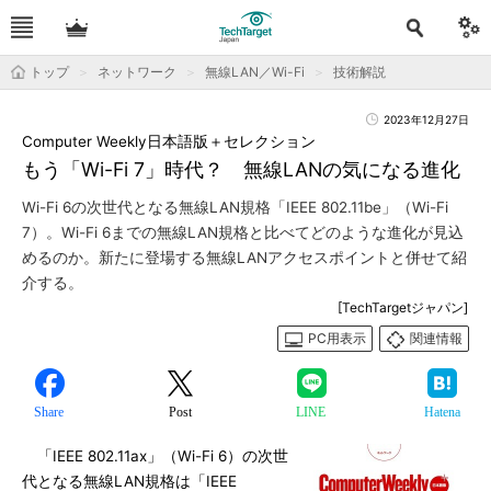
トップ
ネットワーク
無線LAN／Wi-Fi
技術解説
2023年12月27日
Computer Weekly日本語版＋セレクション
もう「Wi-Fi 7」時代？ 無線LANの気になる進化
Wi-Fi 6の次世代となる無線LAN規格「IEEE 802.11be」（Wi-Fi
7）。Wi-Fi 6までの無線LAN規格と比べてどのような進化が見込
めるのか。新たに登場する無線LANアクセスポイントと併せて紹
介する。
[TechTargetジャパン]
PC用表示
関連情報
Share
Post
LINE
Hatena
「IEEE 802.11ax」（Wi-Fi 6）の次世
代となる無線LAN規格は「IEEE