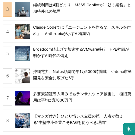
継続利用は4割どまり M365 Copilotが「効く業務」と
期待外れの境界
Claude Codeでは「エージェントを作るな、スキルを作
れ」 Anthropicが示すAI構築術
Broadcom値上げで加速するVMware移行 HPE幹部が
明かすAI時代の備え
沖縄電力、Notes脱却で年1万5000時間減 kintone市民
開発を安全に広げた6手
多要素認証導入済みでもランサムウェア被害に 復旧費
用は平均2億7000万円
【マンガ付き】ひとり情シス支援の第一人者が教え
る”中堅中小企業こそRAGを使うべき理由”