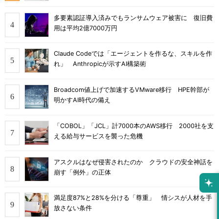
多要素認証導入済みでもランサムウェア被害に 復旧費
用は平均2億7000万円
Claude Codeでは「エージェントを作るな、スキルを作
れ」 Anthropicが示すAI構築術
Broadcom値上げで加速するVMware移行 HPE幹部が
明かすAI時代の備え
「COBOL」「JCL」計7000本のAWS移行 2000社を支
える給与サービスを襲った危機
アスクルはなぜ侵害されたのか クラウドの安全神話を
崩す「例外」の正体
満足度87%と28%を分ける「尊重」 情シスが人材を手
放さない条件