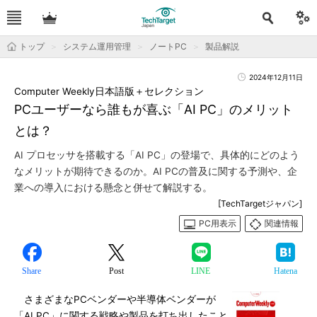
トップ
システム運用管理
ノートPC
製品解説
2024年12月11日
Computer Weekly日本語版＋セレクション
PCユーザーなら誰もが喜ぶ「AI PC」のメリット
とは？
AI プロセッサを搭載する「AI PC」の登場で、具体的にどのよう
なメリットが期待できるのか。AI PCの普及に関する予測や、企
業への導入における懸念と併せて解説する。
[TechTargetジャパン]
PC用表示
関連情報
Share
Post
LINE
Hatena
さまざまなPCベンダーや半導体ベンダーが
「AI PC」に関する戦略や製品を打ち出したこと