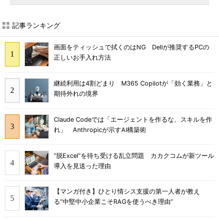
記事ランキング
画面をティッシュで拭くのはNG Dellが推奨するPCの
正しいお手入れ方法
継続利用は4割どまり M365 Copilotが「効く業務」と
期待外れの境界
Claude Codeでは「エージェントを作るな、スキルを作
れ」 Anthropicが示すAI構築術
“脱Excel”を待ち受ける乱立問題 カカクコムが新ツール
導入を見送った理由
【マンガ付き】ひとり情シス支援の第一人者が教え
る”中堅中小企業こそRAGを使うべき理由”