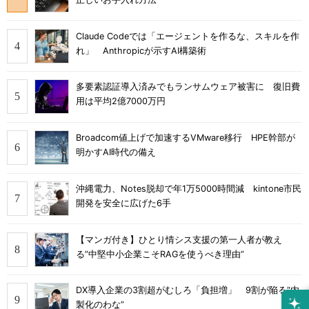
Claude Codeでは「エージェントを作るな、スキルを作
れ」 Anthropicが示すAI構築術
多要素認証導入済みでもランサムウェア被害に 復旧費
用は平均2億7000万円
Broadcom値上げで加速するVMware移行 HPE幹部が
明かすAI時代の備え
沖縄電力、Notes脱却で年1万5000時間減 kintone市民
開発を安全に広げた6手
【マンガ付き】ひとり情シス支援の第一人者が教え
る”中堅中小企業こそRAGを使うべき理由”
DX導入企業の3割超がむしろ「負担増」 9割が陥る“内
製化のわな”