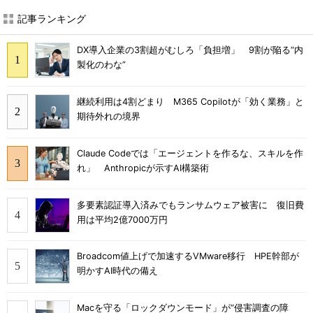
記事ランキング
DX導入企業の3割超がむしろ「負担増」 9割が陥る“内
製化のわな”
継続利用は4割どまり M365 Copilotが「効く業務」と
期待外れの境界
Claude Codeでは「エージェントを作るな、スキルを作
れ」 Anthropicが示すAI構築術
多要素認証導入済みでもランサムウェア被害に 復旧費
用は平均2億7000万円
Broadcom値上げで加速するVMware移行 HPE幹部が
明かすAI時代の備え
Macを守る「ロックダウンモード」が“侵害調査の障