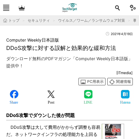
トップ
セキュリティ
ウイルス／ワーム／ランサムウェア対策
事
2021年4月19日
Computer Weekly日本語版
DDoS攻撃に対する誤解と効果的な緩和方法
ダウンロード無料のPDFマガジン「Computer Weekly日本語版」
提供中！
[ITmedia]
PC用表示
関連情報
Share
Post
LINE
Hatena
DDoS攻撃でダウンした後が問題
DDoS攻撃は大して費用がかからず調整も容易
だ。ネットワークインフラの処理能力を上回る