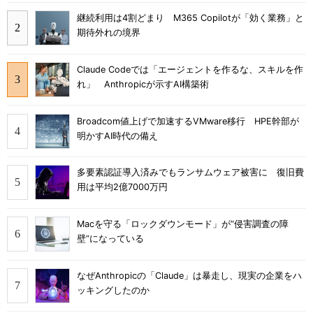
継続利用は4割どまり M365 Copilotが「効く業務」と
期待外れの境界
Claude Codeでは「エージェントを作るな、スキルを作
れ」 Anthropicが示すAI構築術
Broadcom値上げで加速するVMware移行 HPE幹部が
明かすAI時代の備え
多要素認証導入済みでもランサムウェア被害に 復旧費
用は平均2億7000万円
Macを守る「ロックダウンモード」が“侵害調査の障
壁”になっている
なぜAnthropicの「Claude」は暴走し、現実の企業をハ
ッキングしたのか