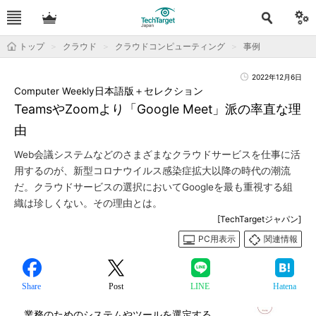
トップ
クラウド
クラウドコンピューティング
事例
2022年12月6日
Computer Weekly日本語版＋セレクション
TeamsやZoomより「Google Meet」派の率直な理
由
Web会議システムなどのさまざまなクラウドサービスを仕事に活
用するのが、新型コロナウイルス感染症拡大以降の時代の潮流
だ。クラウドサービスの選択においてGoogleを最も重視する組
織は珍しくない。その理由とは。
[TechTargetジャパン]
PC用表示
関連情報
Share
Post
LINE
Hatena
業務のためのシステムやツールを選定する