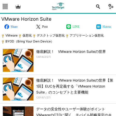
VMware Horizon Suite
Share
Post
LINE
Hatena
VMware
仮想化
デスクトップ仮想化
アプリケーション仮想化
BYOD（Bring Your Own Device）
徹底解説！ VMware Horizon Suiteの世界
(
2014/2/27
)
徹底解説！ VMware Horizon Suiteの世界【第
1回】EUCを再定義する「VMware Horizon
Suite」のコンセプトと主要機能
(
2014/1/27
)
データの安全性やユーザー体験がポイント
VMwareのCTOに聞く、モバイル戦略策定のキ