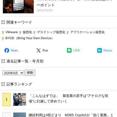
ーポイント
(
2012/10/23
)
関連キーワード
VMware
仮想化
デスクトップ仮想化
アプリケーション仮想化
BYOD（Bring Your Own Device）
Share
Post
LINE
Hatena
過去記事一覧 - 年月別
移動
記事ランキング
「こんなはずでは」 製造業の若手は“アナログな現
場”に幻滅して辞めていく
継続利用は4割どまり M365 Copilotが「効く業務」と