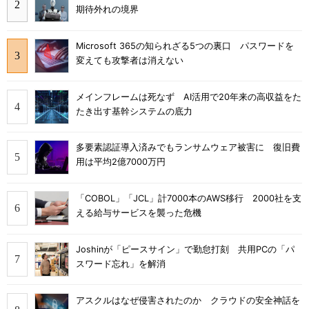
期待外れの境界
Microsoft 365の知られざる5つの裏口 パスワードを
変えても攻撃者は消えない
メインフレームは死なず AI活用で20年来の高収益をた
たき出す基幹システムの底力
多要素認証導入済みでもランサムウェア被害に 復旧費
用は平均2億7000万円
「COBOL」「JCL」計7000本のAWS移行 2000社を支
える給与サービスを襲った危機
Joshinが「ピースサイン」で勤怠打刻 共用PCの「パ
スワード忘れ」を解消
アスクルはなぜ侵害されたのか クラウドの安全神話を