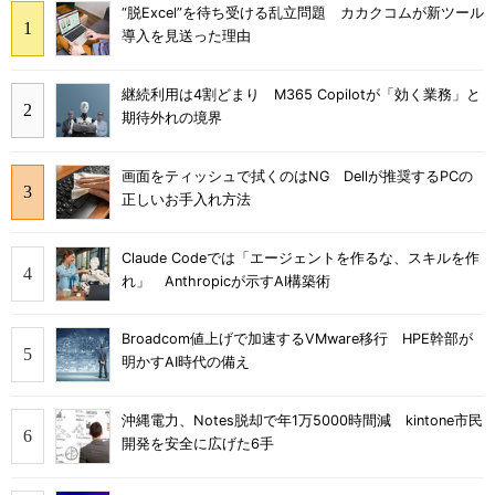
“脱Excel”を待ち受ける乱立問題 カカクコムが新ツール
導入を見送った理由
継続利用は4割どまり M365 Copilotが「効く業務」と
期待外れの境界
画面をティッシュで拭くのはNG Dellが推奨するPCの
正しいお手入れ方法
Claude Codeでは「エージェントを作るな、スキルを作
れ」 Anthropicが示すAI構築術
Broadcom値上げで加速するVMware移行 HPE幹部が
明かすAI時代の備え
沖縄電力、Notes脱却で年1万5000時間減 kintone市民
開発を安全に広げた6手