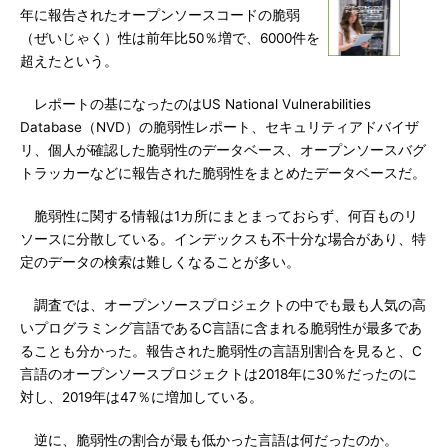
年に報告されたオープンソースコードの脆弱
（ぜいじゃく）性は前年比50％増で、6000件を
超えたという。
レポートの基になったのはUS National Vulnerabilities
Database（NVD）の脆弱性レポート、セキュリティアドバイザ
リ、個人が確認した脆弱性のデータベース、オープンソースバグ
トラッカーなどに報告された脆弱性をまとめたデータベースだ。
脆弱性に関する情報は1カ所にまとまっておらず、何百ものリ
ソースに分散している。インデックスも不十分な場合があり、特
定のデータの検索は難しくなることが多い。
調査では、オープンソースプロジェクトの中でも最も人気の高
いプログラミング言語であるC言語に含まれる脆弱性が最多であ
ることも分かった。報告された脆弱性の言語別割合を見ると、C
言語のオープンソースプロジェクトは2018年に30％だったのに
対し、2019年は47％に増加している。
逆に、脆弱性の割合が最も低かった言語は何だったのか。