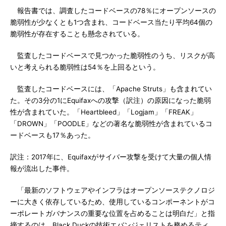
報告書では、調査したコードベースの78％にオープンソースの
脆弱性が少なくとも1つ含まれ、コードベース当たり平均64個の
脆弱性が存在することも懸念されている。
監査したコードベースで見つかった脆弱性のうち、リスクが高
いと考えられる脆弱性は54％を上回るという。
監査したコードベースには、「Apache Struts」も含まれてい
た。その3分の1にEquifaxへの攻撃（訳注）の原因になった脆弱
性が含まれていた。「Heartbleed」「Logjam」「FREAK」
「DROWN」「POODLE」などの著名な脆弱性が含まれているコ
ードベースも17％あった。
訳注：2017年に、Equifaxがサイバー攻撃を受けて大量の個人情
報が流出した事件。
「最新のソフトウェアやインフラはオープンソーステクノロジ
ーに大きく依存しているため、使用しているコンポーネントがコ
ーポレートガバナンスの重要な位置を占めることは明白だ」と指
摘するのは、Black Duckの技術エバンジェリストを務めるティ