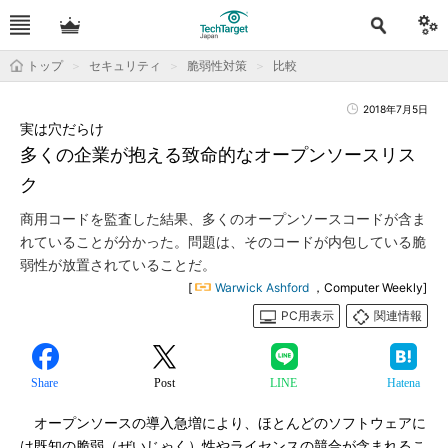
トップ
セキュリティ
脆弱性対策
比較
2018年7月5日
実は穴だらけ
多くの企業が抱える致命的なオープンソースリス
ク
商用コードを監査した結果、多くのオープンソースコードが含ま
れていることが分かった。問題は、そのコードが内包している脆
弱性が放置されていることだ。
[
Warwick Ashford
，Computer Weekly]
PC用表示
関連情報
Share
Post
LINE
Hatena
オープンソースの導入急増により、ほとんどのソフトウェアに
は既知の脆弱（ぜいじゃく）性やライセンスの競合が含まれるこ