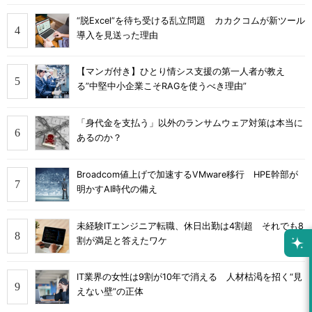
“脱Excel”を待ち受ける乱立問題 カカクコムが新ツール
導入を見送った理由
【マンガ付き】ひとり情シス支援の第一人者が教え
る”中堅中小企業こそRAGを使うべき理由”
「身代金を支払う」以外のランサムウェア対策は本当に
あるのか？
Broadcom値上げで加速するVMware移行 HPE幹部が
明かすAI時代の備え
未経験ITエンジニア転職、休日出勤は4割超 それでも8
割が満足と答えたワケ
IT業界の女性は9割が10年で消える 人材枯渇を招く“見
えない壁”の正体