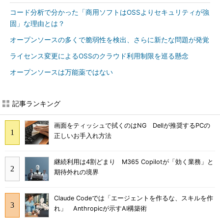
コード分析で分かった「商用ソフトはOSSよりセキュリティが強
固」な理由とは？
オープンソースの多くで脆弱性を検出、さらに新たな問題が発覚
ライセンス変更によるOSSのクラウド利用制限を巡る懸念
オープンソースは万能薬ではない
記事ランキング
画面をティッシュで拭くのはNG Dellが推奨するPCの
正しいお手入れ方法
継続利用は4割どまり M365 Copilotが「効く業務」と
期待外れの境界
Claude Codeでは「エージェントを作るな、スキルを作
れ」 Anthropicが示すAI構築術