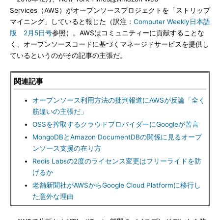
Services（AWS）がオープンソースプロジェクトを「ストリップ
マイニング」していると報じた（訳注：
Computer Weekly日本語
版 2月5日号
参照）。AWSはコミュニティーに貢献することな
く、オープンソースコードに基づくマネージドサービスを提供し
ているというのがその記事の主張だ。
関連記事
オープンソース利用方法の批判報道にAWSが反論「全く
筋違いの主張だ」
OSSを搾取するクラウドプロバイダーにGoogleが苦言
MongoDBとAmazon DocumentDBの関係に見るオープ
ンソース支援の在り方
Redis Labsの2度のライセンス変更はフリーライドを防
げるか
老舗新聞社がAWSからGoogle Cloud Platformに移行し
た意外な理由