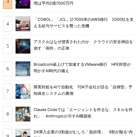
用は平均2億7000万円
「COBOL」「JCL」計7000本のAWS移行 2000社を支
える給与サービスを襲った危機
アスクルはなぜ侵害されたのか クラウドの安全神話を
崩す「例外」の正体
Broadcom値上げで加速するVMware移行 HPE幹部が
明かすAI時代の備え
障害対処をAIで自動化 TDK子会社が語る「自律型」予
知保全システムの裏側
Claude Codeでは「エージェントを作るな、スキルを作
れ」 Anthropicが示すAI構築術
DX導入企業の3割超がむしろ「負担増」 9割が陥る“内