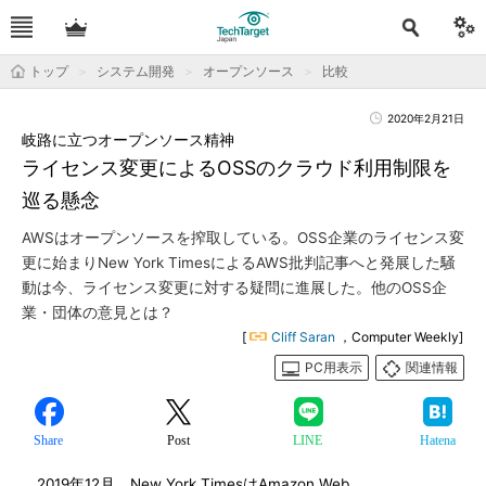
トップ
システム開発
オープンソース
比較
2020年2月21日
岐路に立つオープンソース精神
ライセンス変更によるOSSのクラウド利用制限を
巡る懸念
AWSはオープンソースを搾取している。OSS企業のライセンス変
更に始まりNew York TimesによるAWS批判記事へと発展した騒
動は今、ライセンス変更に対する疑問に進展した。他のOSS企
業・団体の意見とは？
[
Cliff Saran
，Computer Weekly]
PC用表示
関連情報
Share
Post
LINE
Hatena
2019年12月、New York TimesはAmazon Web