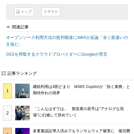
トップ
クラウド
関連記事
オープンソース利用方法の批判報道にAWSが反論「全く筋違いの
主張だ」
OSSを搾取するクラウドプロバイダーにGoogleが苦言
記事ランキング
継続利用は4割どまり M365 Copilotが「効く業務」と
期待外れの境界
「こんなはずでは」 製造業の若手は“アナログな現
場”に幻滅して辞めていく
多要素認証導入済みでもランサムウェア被害に 復旧費