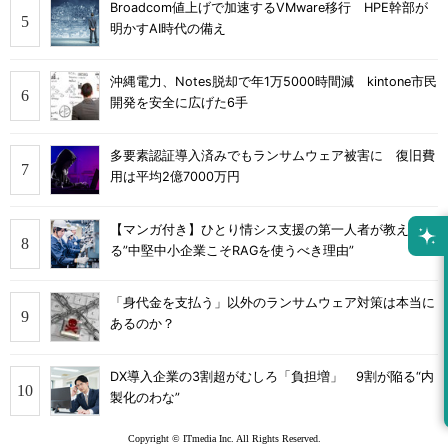
Broadcom値上げで加速するVMware移行 HPE幹部が
明かすAI時代の備え
沖縄電力、Notes脱却で年1万5000時間減 kintone市民
開発を安全に広げた6手
多要素認証導入済みでもランサムウェア被害に 復旧費
用は平均2億7000万円
【マンガ付き】ひとり情シス支援の第一人者が教え
る”中堅中小企業こそRAGを使うべき理由”
「身代金を支払う」以外のランサムウェア対策は本当に
あるのか？
DX導入企業の3割超がむしろ「負担増」 9割が陥る“内
製化のわな”
Copyright © ITmedia Inc. All Rights Reserved.