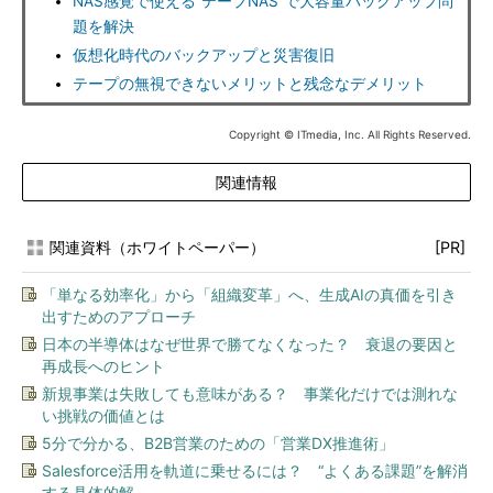
NAS感覚で使える“テープNAS”で大容量バックアップ問
題を解決
仮想化時代のバックアップと災害復旧
テープの無視できないメリットと残念なデメリット
Copyright © ITmedia, Inc. All Rights Reserved.
関連情報
関連資料（ホワイトペーパー）
[PR]
「単なる効率化」から「組織変革」へ、生成AIの真価を引き
出すためのアプローチ
日本の半導体はなぜ世界で勝てなくなった？ 衰退の要因と
再成長へのヒント
新規事業は失敗しても意味がある？ 事業化だけでは測れな
い挑戦の価値とは
5分で分かる、B2B営業のための「営業DX推進術」
Salesforce活用を軌道に乗せるには？ “よくある課題”を解消
する具体的解...