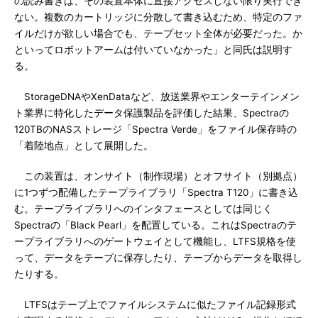
の読み書きは、その装置本体に直接アクセスしない限り実行でき
ない。複数のカートリッジに分散して書き込むため、特定のファ
イルだけが欲しい場合でも、テープセット全体が必要だった。か
といってロボットアームは付いていなかった」と同氏は説明す
る。
StorageDNAやXenDataなど、放送業界やエンターテインメン
ト業界に特化したデータ保護製品を評価した結果、Spectraの
120TBのNASストレージ「Spectra Verde」をファイル保存時の
「着陸地点」として展開した。
この装置は、オンサイト（制作現場）とオフサイト（別拠点）
に1つずつ配備したテープライブラリ「Spectra T120」に書き込
む。テープライブラリへのインタフェースとしては同じく
Spectraの「Black Pearl」を配置している。これはSpectraのテ
ープライブラリへのゲートウェイとして機能し、LTFS規格を使
って、データをテープに保存したり、テープからデータを取得し
たりする。
LTFSはテープ上でファイルシステムに似たファイル記録形式