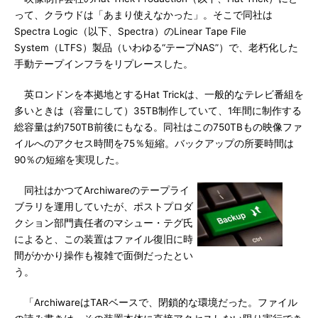
って、クラウドは「あまり使えなかった」。そこで同社は
Spectra Logic（以下、Spectra）のLinear Tape File
System（LTFS）製品（いわゆる“テープNAS”）で、老朽化した
手動テープインフラをリプレースした。
英ロンドンを本拠地とするHat Trickは、一般的なテレビ番組を
多いときは（容量にして）35TB制作していて、1年間に制作する
総容量は約750TB前後にもなる。同社はこの750TBもの映像ファ
イルへのアクセス時間を75％短縮。バックアップの所要時間は
90％の短縮を実現した。
同社はかつてArchiwareのテープライ
ブラリを運用していたが、ポストプロダ
クション部門責任者のマシュー・テグ氏
によると、この装置はファイル復旧に時
間がかかり操作も複雑で面倒だったとい
う。
「ArchiwareはTARベースで、閉鎖的な環境だった。ファイル