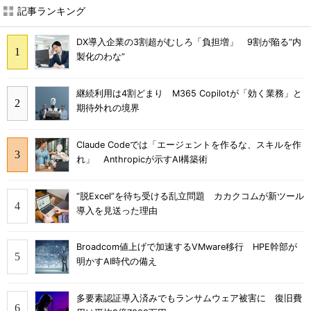
記事ランキング
DX導入企業の3割超がむしろ「負担増」 9割が陥る“内
製化のわな”
継続利用は4割どまり M365 Copilotが「効く業務」と
期待外れの境界
Claude Codeでは「エージェントを作るな、スキルを作
れ」 Anthropicが示すAI構築術
“脱Excel”を待ち受ける乱立問題 カカクコムが新ツール
導入を見送った理由
Broadcom値上げで加速するVMware移行 HPE幹部が
明かすAI時代の備え
多要素認証導入済みでもランサムウェア被害に 復旧費