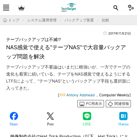
トップ
システム運用管理
バックアップ装置
比較
2017年11月21日
テープバックアップは不滅!?
NAS感覚で使える“テープNAS”で大容量バックア
ップ問題を解決
テープバックアップ不要論はいまだに根強いが、一方でテープの
進化も着実に続いている。テープをNAS感覚で使えるようにする
LTFSによって、“テープNAS”というバックアップ手段も選択肢に
入ってきた。
[
Antony Adshead
，Computer Weekly]
PC用表示
関連情報
Share
Post
LINE
Hatena
映像制作会社のHat Trick Production（以下、Hat Trick）にと