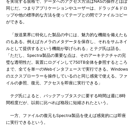
を実現する規格で、データへのアクセス方法はNASの操作とほぼ
同じだ。つまりアプリケーションやユーザーは、ドラッグ＆ドロ
ップや他の標準的な方法を使ってテープとの間でファイルコピー
ができる。
「放送業界に特化した製品の中には、魅力的な機能を備えたも
のもある。例えばカメラのメタデータを保存し、それをサムネイ
ルとして提供するという機能が挙げられる」とテグ氏は語る。
「ただし、Spectra製品の重要な点は、そのアーキテクチャの完
璧な透明性だ。装置にログインして750TB全体を参照するところ
まで、全てを単一のWebインタフェースで実行できる。Windows
のエクスプローラーを操作しているのと同じ感覚で使える。ファ
イルの参照、復元、アクセスを即座に実行できる」
テグ氏によると、バックアップタスクに要する時間は週に8時
間程度だが、以前に比べれば格段に短縮されたという。
一方、ファイルの復元もSpectra製品を使えば感覚的には即座
に実行できるという。