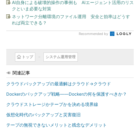
AI自身による破壊的操作の事例も AIエージェント活用のリス
クといま必要な対策
ネットワーク分離環境のファイル運用 安全と効率はどうす
れば両立できる？
Recommended by
トップ
システム運用管理
関連記事
クラウドバックアップの最適解はクラウド→クラウド
Dockerのバックアップ戦略――Dockerの何を保護すべきか？
クラウドストレージかテープかを決める境界線
仮想化時代のバックアップと災害復旧
テープの無視できないメリットと残念なデメリット