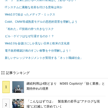
ITシステムに素敵な名前を付ける意味は何か
Web2.0で始まったメディア・ミックス
Cobit、CMM等成熟度モデルの思想的背景を理解しよう
「枯れた」IT技術の持つ大きなリスク
ビル・ゲイツはなぜ引退するのか！？
Web2.0を金儲けにしか見ない日本と欧米の文化差
電子政府構築計画のすごい衝撃を十分理解しよう！
新しいナレッジマネジメントが実現する「ネット職縁社会」
記事ランキング
継続利用は4割どまり M365 Copilotが「効く業務」と
期待外れの境界
「こんなはずでは」 製造業の若手は“アナログな現
場”に幻滅して辞めていく