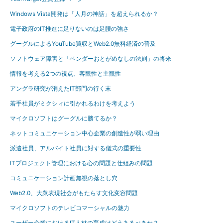
Windows Vista開発は「人月の神話」を超えられるか？
電子政府のIT推進に足りないのは足腰の強さ
グーグルによるYouTube買収とWeb2.0無料経済の普及
ソフトウェア障害と「ベンダーおとがめなしの法則」の将来
情報を考える2つの視点、客観性と主観性
アングラ研究が消えたIT部門の行く末
若手社員がミクシィに引かれるわけを考えよう
マイクロソフトはグーグルに勝てるか？
ネットコミュニケーション中心企業の創造性が弱い理由
派遣社員、アルバイト社員に対する儀式の重要性
ITプロジェクト管理における心の問題と仕組みの問題
コミュニケーション計画無視の落とし穴
Web2.0、大衆表現社会がもたらす文化変容問題
マイクロソフトのテレビコマーシャルの魅力
ユーザー企業におけるIT人材の育成はどうあるべきか？