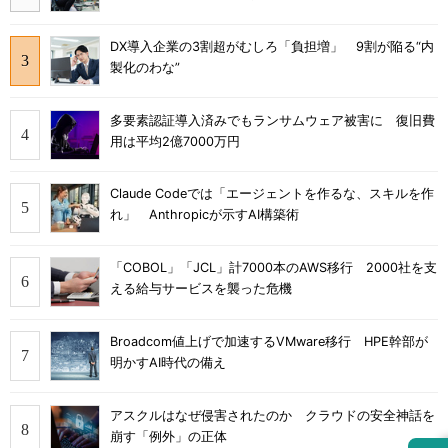
DX導入企業の3割超がむしろ「負担増」 9割が陥る“内
製化のわな”
多要素認証導入済みでもランサムウェア被害に 復旧費
用は平均2億7000万円
Claude Codeでは「エージェントを作るな、スキルを作
れ」 Anthropicが示すAI構築術
「COBOL」「JCL」計7000本のAWS移行 2000社を支
える給与サービスを襲った危機
Broadcom値上げで加速するVMware移行 HPE幹部が
明かすAI時代の備え
アスクルはなぜ侵害されたのか クラウドの安全神話を
崩す「例外」の正体