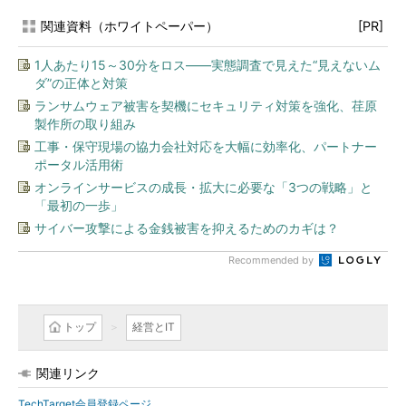
関連資料（ホワイトペーパー）
[PR]
1人あたり15～30分をロス――実態調査で見えた“見えないム
ダ”の正体と対策
ランサムウェア被害を契機にセキュリティ対策を強化、荏原
製作所の取り組み
工事・保守現場の協力会社対応を大幅に効率化、パートナー
ポータル活用術
オンラインサービスの成長・拡大に必要な「3つの戦略」と
「最初の一歩」
サイバー攻撃による金銭被害を抑えるためのカギは？
Recommended by
トップ
経営とIT
関連リンク
TechTarget会員登録ページ