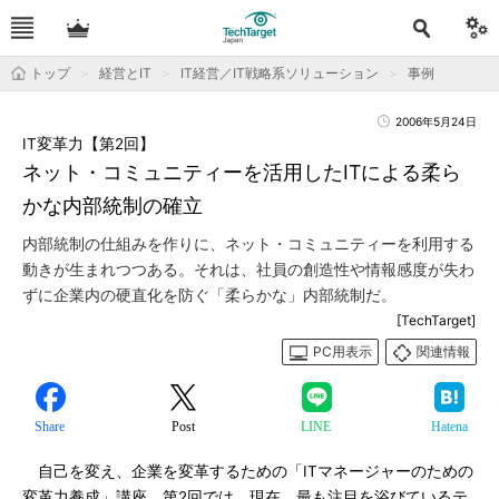
トップ
経営とIT
IT経営／IT戦略系ソリューション
事例
2006年5月24日
IT変革力【第2回】
ネット・コミュニティーを活用したITによる柔ら
かな内部統制の確立
内部統制の仕組みを作りに、ネット・コミュニティーを利用する
動きが生まれつつある。それは、社員の創造性や情報感度が失わ
ずに企業内の硬直化を防ぐ「柔らかな」内部統制だ。
[TechTarget]
PC用表示
関連情報
Share
Post
LINE
Hatena
自己を変え、企業を変革するための「ITマネージャーのための
変革力養成」講座。第2回では、現在、最も注目を浴びているテ