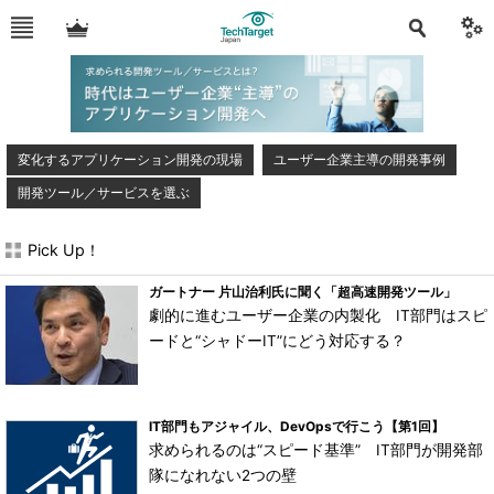
変化するアプリケーション開発の現場
ユーザー企業主導の開発事例
開発ツール／サービスを選ぶ
Pick Up！
ガートナー 片山治利氏に聞く「超高速開発ツール」
劇的に進むユーザー企業の内製化 IT部門はスピ
ードと“シャドーIT”にどう対応する？
IT部門もアジャイル、DevOpsで行こう【第1回】
求められるのは“スピード基準” IT部門が開発部
隊になれない2つの壁