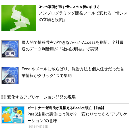
3つの事例が示す情シスの今後の在り方
ノンプログラミング開発ツールで変わる「情シス
の立場と役割」
属人的で情報共有ができなかったAccessを刷新、全社最
適のデータ利活用が「社内説明会」で実現
Excelやメールに散らばり、報告方法も個人任せだった営
業情報がクリック1つで集約
変化するアプリケーション開発の現場
ガートナー 飯島氏が見据えるPaaSの現在【前編】
PaaS注目の裏側には何が？ 変わりつつある“アプリケ
ーション”の意味
(2015年4月2日)