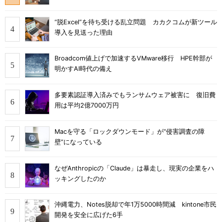
“脱Excel”を待ち受ける乱立問題 カカクコムが新ツール
導入を見送った理由
Broadcom値上げで加速するVMware移行 HPE幹部が
明かすAI時代の備え
多要素認証導入済みでもランサムウェア被害に 復旧費
用は平均2億7000万円
Macを守る「ロックダウンモード」が“侵害調査の障
壁”になっている
なぜAnthropicの「Claude」は暴走し、現実の企業をハ
ッキングしたのか
沖縄電力、Notes脱却で年1万5000時間減 kintone市民
開発を安全に広げた6手