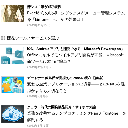
情シス主導が成功要因
Excelからの脱却 シダックスがメニュー管理システム
を「kintone」へ、その効果は？
(2015年11月18日)
開発ツール／サービスを選ぶ
iOS、Androidアプリも開発できる「Microsoft PowerApps」
Officeスキルでモバイルアプリ開発が可能、Microsoft
新ツールは本当に簡単？
(2015年12月21日)
ガートナー 飯島氏が見据えるPaaSの現在【後編】
変わる企業アプリケーションの境界――どのPaaSを選
ぶかよりも大切なこと
(2015年4月3日)
クラウド時代の開発製品紹介：サイボウズ編
業務を改善するノンプログラミングPaaS「kintone」を
解剖する
(2013年8月16日)