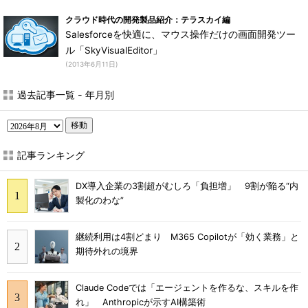
クラウド時代の開発製品紹介：テラスカイ編
Salesforceを快適に、マウス操作だけの画面開発ツー
ル「SkyVisualEditor」
(2013年6月11日)
過去記事一覧 - 年月別
移動
記事ランキング
DX導入企業の3割超がむしろ「負担増」 9割が陥る“内
製化のわな”
継続利用は4割どまり M365 Copilotが「効く業務」と
期待外れの境界
Claude Codeでは「エージェントを作るな、スキルを作
れ」 Anthropicが示すAI構築術