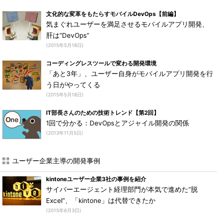
文化的な変革をもたらすモバイルDevOps【前編】
気まぐれユーザーを満足させるモバイルアプリ開発、
肝は“DevOps”
(2015年5月18日)
コーディングレスツールで変わる開発環境
「あと3年」、ユーザー自身がモバイルアプリ開発を行
う日がやってくる
(2015年5月18日)
IT部長さんのための技術トレンド【第2回】
1回で分かる：DevOpsとアジャイル開発の関係
(2013年11月5日)
ユーザー企業主導の開発事例
kintoneユーザー企業3社の事例を紹介
サイバーエージェント経理部門が本気で進めた“脱
Excel”、「kintone」は代替できたか
(2015年6月3日)