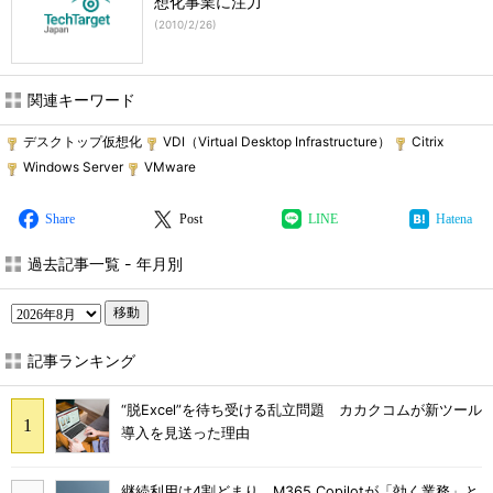
想化事業に注力
(
2010/2/26
)
関連キーワード
デスクトップ仮想化
VDI（Virtual Desktop Infrastructure）
Citrix
Windows Server
VMware
Share
Post
LINE
Hatena
過去記事一覧 - 年月別
移動
記事ランキング
“脱Excel”を待ち受ける乱立問題 カカクコムが新ツール
導入を見送った理由
継続利用は4割どまり M365 Copilotが「効く業務」と