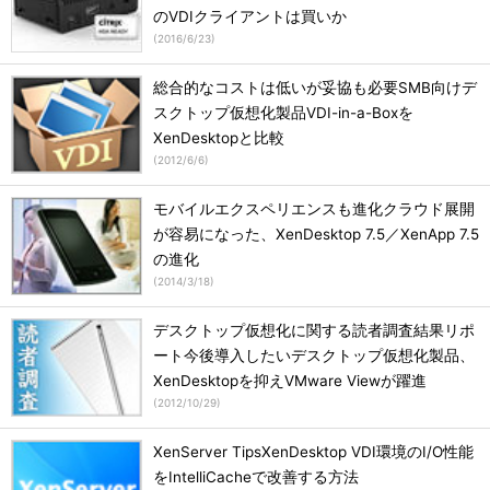
のVDIクライアントは買いか
(
2016/6/23
)
総合的なコストは低いが妥協も必要SMB向けデ
スクトップ仮想化製品VDI-in-a-Boxを
XenDesktopと比較
(
2012/6/6
)
モバイルエクスペリエンスも進化クラウド展開
が容易になった、XenDesktop 7.5／XenApp 7.5
の進化
(
2014/3/18
)
デスクトップ仮想化に関する読者調査結果リポ
ート今後導入したいデスクトップ仮想化製品、
XenDesktopを抑えVMware Viewが躍進
(
2012/10/29
)
XenServer TipsXenDesktop VDI環境のI/O性能
をIntelliCacheで改善する方法