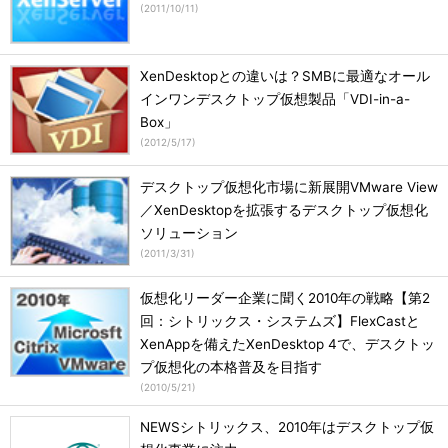
(
2011/10/11
)
XenDesktopとの違いは？SMBに最適なオール
インワンデスクトップ仮想製品「VDI-in-a-
Box」
(
2012/5/17
)
デスクトップ仮想化市場に新展開VMware View
／XenDesktopを拡張するデスクトップ仮想化
ソリューション
(
2011/3/31
)
仮想化リーダー企業に聞く2010年の戦略【第2
回：シトリックス・システムズ】FlexCastと
XenAppを備えたXenDesktop 4で、デスクトッ
プ仮想化の本格普及を目指す
(
2010/5/21
)
NEWSシトリックス、2010年はデスクトップ仮