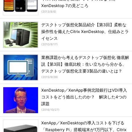
XenDesktop 7の見どころ
(
2013/8/6
)
デスクトップ仮想化製品紹介【第3回】柔軟な
操作性を備えたCitrix XenDesktop、仕組みとラ
イセンス
(
2010/9/17
)
業務課題から考えるデスクトップ仮想化 徹底解
説【第3回】徹底比較：生い立ちから分かる、
デスクトップ仮想化主要3製品の違いとは？
(
2015/9/28
)
XenDesktop／XenApp事例北陸銀行はVDI導入
コストをどう捻出したのか？ 解決した4つの
課題
(
2016/10/27
)
XenApp／XenDesktopの導入コストを下げる
「Raspberry Pi」搭載端末が1万円以下、Citrix