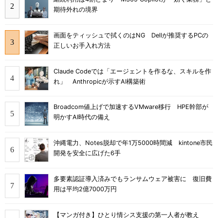
期待外れの境界
画面をティッシュで拭くのはNG Dellが推奨するPCの
正しいお手入れ方法
Claude Codeでは「エージェントを作るな、スキルを作
れ」 Anthropicが示すAI構築術
Broadcom値上げで加速するVMware移行 HPE幹部が
明かすAI時代の備え
沖縄電力、Notes脱却で年1万5000時間減 kintone市民
開発を安全に広げた6手
多要素認証導入済みでもランサムウェア被害に 復旧費
用は平均2億7000万円
【マンガ付き】ひとり情シス支援の第一人者が教え