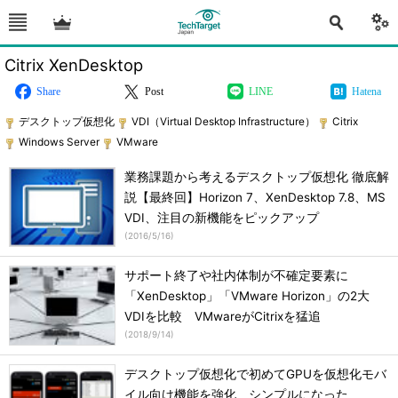
Citrix XenDesktop
Share
Post
LINE
Hatena
デスクトップ仮想化
VDI（Virtual Desktop Infrastructure）
Citrix
Windows Server
VMware
業務課題から考えるデスクトップ仮想化 徹底解
説【最終回】Horizon 7、XenDesktop 7.8、MS
VDI、注目の新機能をピックアップ
(
2016/5/16
)
サポート終了や社内体制が不確定要素に
「XenDesktop」「VMware Horizon」の2大
VDIを比較 VMwareがCitrixを猛追
(
2018/9/14
)
デスクトップ仮想化で初めてGPUを仮想化モバ
イル向け機能を強化、シンプルになった